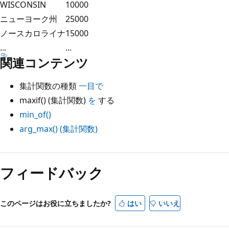
WISCONSIN
10000
ニューヨーク州
25000
ノースカロライナ
15000
...
...
関連コンテンツ
集計関数の種類
一目で
maxif() (集計関数)
を
する
min_of()
arg_max() (集計関数)
読
み
フィードバック
取
り
このページはお役に立ちましたか?
はい
いいえ
モ
ー