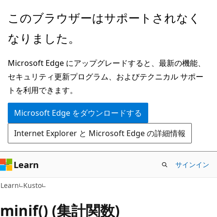
メ
このブラウザーはサポートされなく
イ
なりました。
ン
コ
Microsoft Edge にアップグレードすると、最新の機能、
ン
セキュリティ更新プログラム、およびテクニカル サポー
テ
トを利用できます。
ン
ツ
Microsoft Edge をダウンロードする
に
Internet Explorer と Microsoft Edge の詳細情報
ス
キ
ッ
Learn
サインイン
プ
Learn
Kusto
minif() (集計関数)