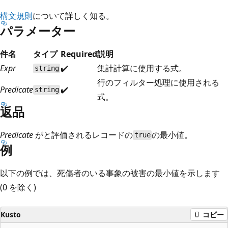
構文規則
について詳しく知る。
パラメーター
件名
タイプ
Required
説明
Expr
✔️
集計計算に使用する式。
string
行のフィルター処理に使用される
Predicate
✔️
string
式。
返品
Predicate
が
と評価されるレコードの
の最小値。
true
例
以下の例では、死傷者のいる事象の被害の最小値を示します
(0 を除く)
Kusto
コピー