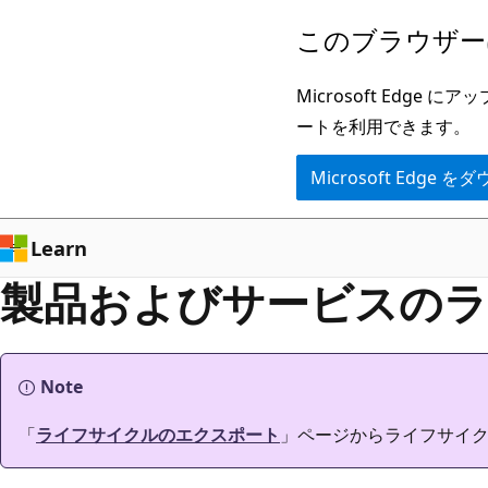
メ
このブラウザー
イ
ン
Microsoft Ed
コ
ートを利用できます。
ン
Microsoft Edge
テ
ン
ツ
Learn
に
製品およびサービスのラ
ス
キ
ッ
Note
プ
「
ライフサイクルのエクスポート
」ページからライフサイ