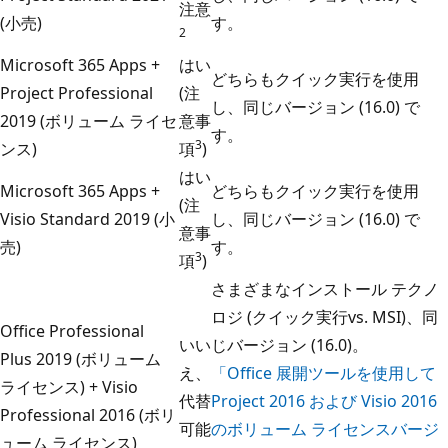
注意
(小売)
す。
2
Microsoft 365 Apps +
はい
どちらもクイック実行を使用
Project Professional
(注
し、同じバージョン (16.0) で
2019 (ボリューム ライセ
意事
す。
3
ンス)
項
)
はい
Microsoft 365 Apps +
どちらもクイック実行を使用
(注
Visio Standard 2019 (小
し、同じバージョン (16.0) で
意事
売)
す。
3
項
)
さまざまなインストール テクノ
ロジ (クイック実行vs. MSI)、同
Office Professional
いい
じバージョン (16.0)。
Plus 2019 (ボリューム
え、
「Office 展開ツールを使用して
ライセンス) + Visio
代替
Project 2016 および Visio 2016
Professional 2016 (ボリ
可能
のボリューム ライセンスバージ
ューム ライセンス)