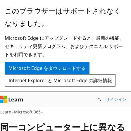
メ
このブラウザーはサポートされなく
イ
なりました。
ン
コ
Microsoft Edge にアップグレードすると、最新の機能、
ン
セキュリティ更新プログラム、およびテクニカル サポー
テ
トを利用できます。
ン
ツ
Microsoft Edge をダウンロードする
に
Internet Explorer と Microsoft Edge の詳細情報
ス
キ
ッ
Learn
サインイン
プ
Learn
Microsoft 365
同一コンピューター上に異なる