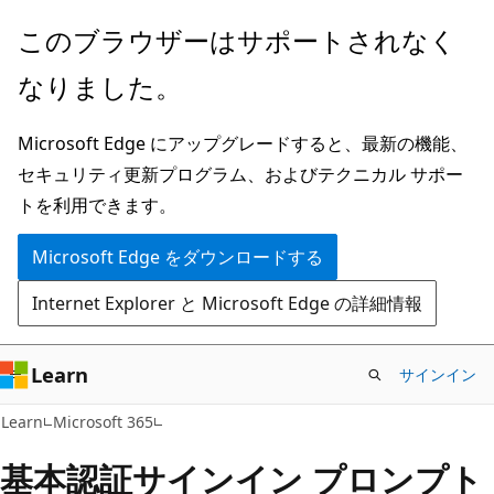
メ
このブラウザーはサポートされなく
イ
なりました。
ン
コ
Microsoft Edge にアップグレードすると、最新の機能、
ン
セキュリティ更新プログラム、およびテクニカル サポー
テ
トを利用できます。
ン
ツ
Microsoft Edge をダウンロードする
に
Internet Explorer と Microsoft Edge の詳細情報
ス
キ
ッ
Learn
サインイン
プ
Learn
Microsoft 365
基本認証サインイン プロンプト