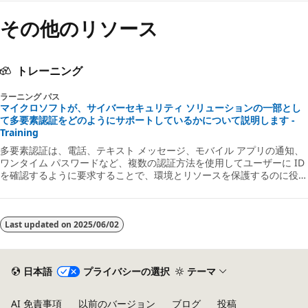
その他のリソース
トレーニング
ラーニング パス
マイクロソフトが、サイバーセキュリティ ソリューションの一部とし
て多要素認証をどのようにサポートしているかについて説明します -
Training
多要素認証は、電話、テキスト メッセージ、モバイル アプリの通知、
ワンタイム パスワードなど、複数の認証方法を使用してユーザーに ID
を確認するように要求することで、環境とリソースを保護するのに役立
ちます。 オンプレミスとクラウドの両方で多要素認証を使用して、
Microsoft オンライン サービスやリモート アクセス アプリケーション
にアクセスするためのセキュリティを追加できます。 このラーニング
パスでは、サイバーセキュリティ ソリューションの一部として多要素
Last updated on
2025/06/02
認証を使用する方法の概要について説明します。国家のサイバーセキュ
リティ向上に関する行政命令第3条に従って、機関が保存時および転送
中の多要素認証と転送を最大限に採用する期限(および60日ごとに進捗
日本語
プライバシーの選択
テーマ
状況を報告する)は、**2021年11月8日**です。
AI 免責事項
以前のバージョン
ブログ
投稿