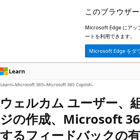
メ
このブラウザー
イ
ン
Microsoft Ed
コ
ートを利用できます。
ン
Microsoft Edge
テ
ン
ツ
Learn
に
Learn
Microsoft 365
Microsoft 365 Copilot
ス
キ
ウェルカム ユーザー、
ッ
ジの作成、Microsoft 36
プ
するフィードバックの有