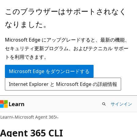
メ
このブラウザーはサポートされなく
イ
なりました。
ン
コ
Microsoft Edge にアップグレードすると、最新の機能、
ン
セキュリティ更新プログラム、およびテクニカル サポー
テ
トを利用できます。
ン
ツ
Microsoft Edge をダウンロードする
に
Internet Explorer と Microsoft Edge の詳細情報
ス
キ
ッ
Learn
サインイン
プ
Learn
Microsoft Agent 365
Agent 365 CLI