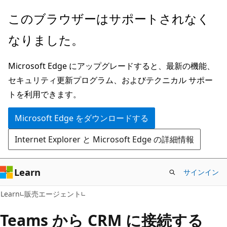
メ
このブラウザーはサポートされなく
イ
なりました。
ン
コ
Microsoft Edge にアップグレードすると、最新の機能、
ン
セキュリティ更新プログラム、およびテクニカル サポー
テ
トを利用できます。
ン
ツ
Microsoft Edge をダウンロードする
に
Internet Explorer と Microsoft Edge の詳細情報
ス
キ
ッ
Learn
サインイン
プ
Learn
販売エージェント
Teams から CRM に接続する