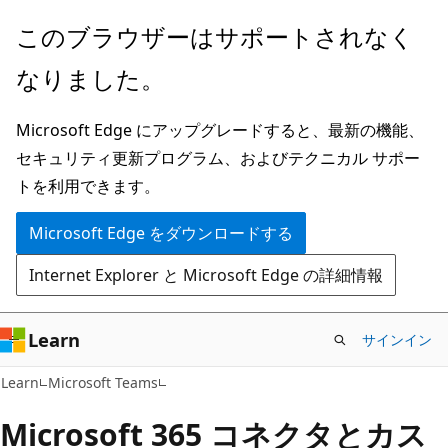
メ
このブラウザーはサポートされなく
イ
なりました。
ン
コ
Microsoft Edge にアップグレードすると、最新の機能、
ン
セキュリティ更新プログラム、およびテクニカル サポー
テ
トを利用できます。
ン
ツ
Microsoft Edge をダウンロードする
に
Internet Explorer と Microsoft Edge の詳細情報
ス
キ
ッ
Learn
サインイン
プ
Learn
Microsoft Teams
Microsoft 365 コネクタとカス