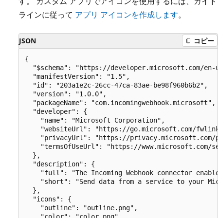
す。 カスタム アプリでアイコンを使用するには、ガイド
ラインに従って
アプリ アイコンを作成します
。
JSON
コピー
{

  "$schema": "https://developer.microsoft.com/en-u
  "manifestVersion": "1.5",

  "id": "203a1e2c-26cc-47ca-83ae-be98f960b6b2",

  "version": "1.0.0",

  "packageName": "com.incomingwebhook.microsoft",

  "developer": {

    "name": "Microsoft Corporation",

    "websiteUrl": "https://go.microsoft.com/fwlink
    "privacyUrl": "https://privacy.microsoft.com/p
    "termsOfUseUrl": "https://www.microsoft.com/se
  },

  "description": {

    "full": "The Incoming Webhook connector enable
    "short": "Send data from a service to your Mic
  },

  "icons": {

    "outline": "outline.png",

    "color": "color.png"
