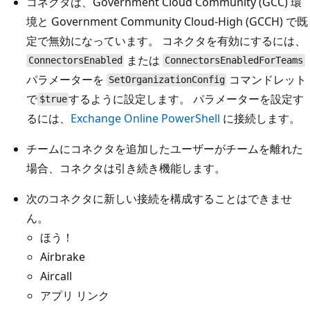
コネクタは、Government Cloud Community (GCC) 環
境と Government Community Cloud-High (GCCH) で既
定で無効になっています。 コネクタを有効にするには、
または
ConnectorsEnabled
ConnectorsEnabledForTeams
パラメーターを
コマンドレット
SetOrganizationConfig
で
するように設定します。 パラメーターを設定す
$true
るには、
Exchange Online PowerShell
に接続します。
チームにコネクタを追加したユーザーがチームを離れた
場合、コネクタは引き続き機能します。
次のコネクタに新しい接続を構成することはできませ
ん。
ほう！
Airbrake
Aircall
アプリ リンク