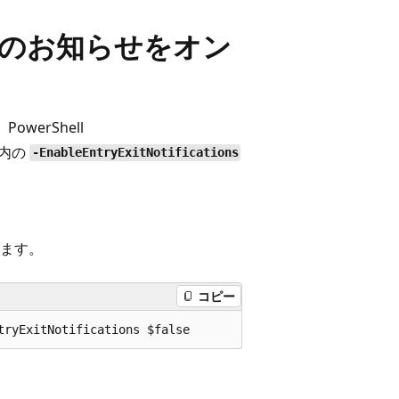
退出のお知らせをオン
werShell
内の
-EnableEntryExitNotifications
ます。
コピー