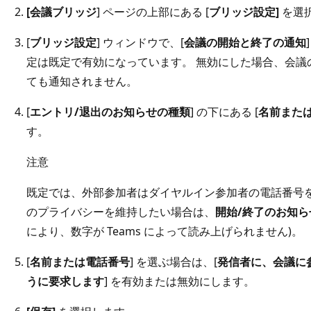
[会議ブリッジ
] ページの上部にある [
ブリッジ設定]
を選
[
ブリッジ設定
] ウィンドウで、[
会議の開始と終了の通知
定は既定で有効になっています。 無効にした場合、会議
ても通知されません。
[
エントリ/退出のお知らせの種類
] の下にある [
名前また
す。
注意
既定では、外部参加者はダイヤルイン参加者の電話番号を
のプライバシーを維持したい場合は、
開始/終了のお知ら
により、数字が Teams によって読み上げられません)。
[
名前または電話番号
] を選ぶ場合は、[
発信者に、会議に
うに要求します
] を有効または無効にします。