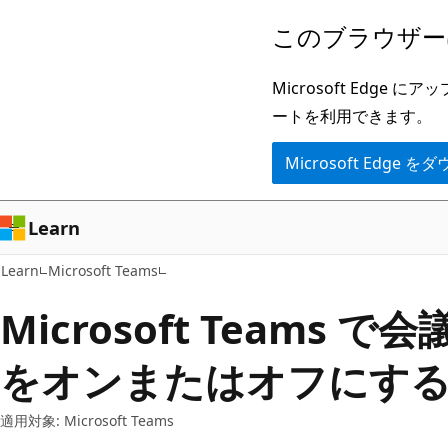
メ
このブラウザー
イ
ン
Microsoft Ed
コ
ートを利用できます。
ン
Microsoft Edge
テ
ン
ツ
Learn
に
Learn
Microsoft Teams
ス
キ
Microsoft Teams 
ッ
をオンまたはオフにす
プ
適用対象: Microsoft Teams