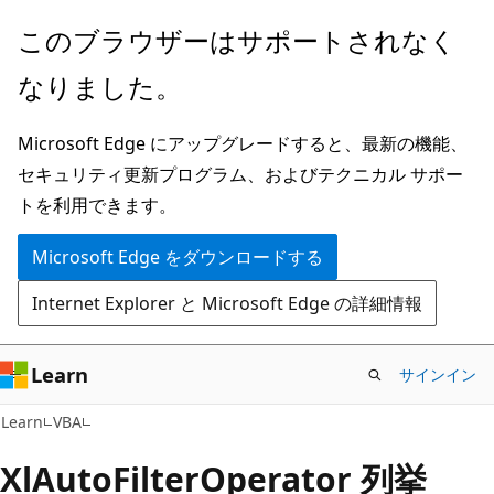
メ
このブラウザーはサポートされなく
イ
なりました。
ン
コ
Microsoft Edge にアップグレードすると、最新の機能、
ン
セキュリティ更新プログラム、およびテクニカル サポー
テ
トを利用できます。
ン
ツ
Microsoft Edge をダウンロードする
に
Internet Explorer と Microsoft Edge の詳細情報
ス
キ
ッ
Learn
サインイン
プ
Learn
VBA
XlAutoFilterOperator 列挙