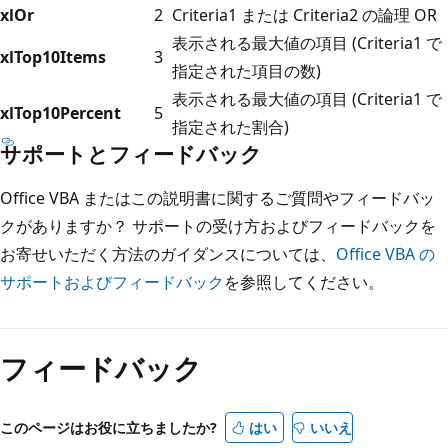
xlOr
2
Criteria1 または Criteria2 の論理 OR
表示される最大値の項目 (Criteria1 で
xlTop10Items
3
指定された項目の数)
表示される最大値の項目 (Criteria1 で
xlTop10Percent
5
指定された割合)
サポートとフィードバック
Office VBA またはこの説明書に関するご質問やフィードバッ
クがありますか？ サポートの受け方およびフィードバックを
お寄せいただく方法のガイダンスについては、
Office VBA の
サポートおよびフィードバック
を参照してください。
読
み
フィードバック
取
り
モ
このページはお役に立ちましたか?
はい
いいえ