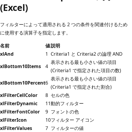
(Excel)
フィルターによって適用される 2 つの条件を関連付けるため
に使用する演算子を指定します。
名前
値
説明
xlAnd
1
Criteria1 と Criteria2 の論理 AND
表示される最も小さい値の項目
xlBottom10Items
4
(Criteria1 で指定された項目の数)
表示される最も小さい値の項目
xlBottom10Percent
6
(Criteria1 で指定された割合)
xlFilterCellColor
8
セルの色
xlFilterDynamic
11
動的フィルター
xlFilterFontColor
9
フォントの色
xlFilterIcon
10
フィルター アイコン
xlFilterValues
7
フィルターの値