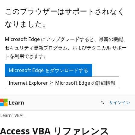
メ
このブラウザーはサポートされなく
イ
なりました。
ン
コ
Microsoft Edge にアップグレードすると、最新の機能、
ン
セキュリティ更新プログラム、およびテクニカル サポー
テ
トを利用できます。
ン
ツ
Microsoft Edge をダウンロードする
に
Internet Explorer と Microsoft Edge の詳細情報
ス
キ
ッ
Learn
サインイン
プ
Learn
VBA
Access VBA リファレンス