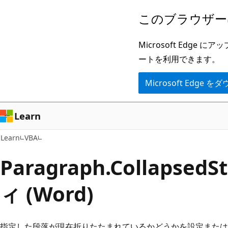
メ
このブラウザー
イ
ン
Microsoft Ed
コ
ートを利用できます。
ン
Microsoft Edge
テ
ン
ツ
Learn
に
Learn
VBA
ス
キ
Paragraph.Collapse
ッ
ィ (Word)
プ
指定した段落が現在折りたたまれているかどうかを設定または