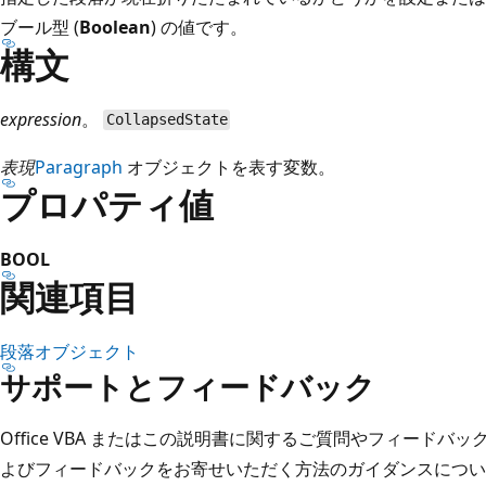
ブール型 (
Boolean
) の値です。
構文
expression
。
CollapsedState
表現
Paragraph
オブジェクトを表す変数。
プロパティ値
BOOL
関連項目
段落オブジェクト
サポートとフィードバック
Office VBA またはこの説明書に関するご質問やフィードバ
よびフィードバックをお寄せいただく方法のガイダンスについ