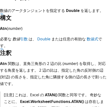
数値のアークタンジェントを指定する
Double
を返します。
構文
Atn
(
number
)
必要な
数値
引数
は、
Double
または任意の有効な
数値式
で
す。
注釈
Atn
関数は、直角三角形の 2 辺の比 (
number
) を取得し、対応
する角度を返します。 2 辺の比は、指定した角の反対側の辺
(対辺) の長さを、指定した角に隣接する側の辺の長さで割った
値です。
[注意] これは、Excel の
ATAN()
関数と同等です。 奇妙な
ことに、
Excel.WorksheetFunctions.ATAN()
は存在しま