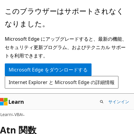
メ
このブラウザーはサポートされなく
イ
なりました。
ン
コ
Microsoft Edge にアップグレードすると、最新の機能、
ン
セキュリティ更新プログラム、およびテクニカル サポー
テ
トを利用できます。
ン
ツ
Microsoft Edge をダウンロードする
に
Internet Explorer と Microsoft Edge の詳細情報
ス
キ
ッ
Learn
サインイン
プ
Learn
VBA
Atn 関数