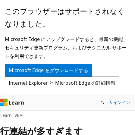
メ
このブラウザーはサポートされなく
イ
なりました。
ン
コ
Microsoft Edge にアップグレードすると、最新の機能、
ン
セキュリティ更新プログラム、およびテクニカル サポー
テ
トを利用できます。
ン
ツ
Microsoft Edge をダウンロードする
に
Internet Explorer と Microsoft Edge の詳細情報
ス
キ
ッ
Learn
サインイン
プ
Learn
VBA
行連結が多すぎます