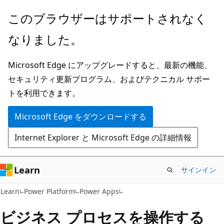
メ
このブラウザーはサポートされなく
イ
なりました。
ン
コ
Microsoft Edge にアップグレードすると、最新の機能、
ン
セキュリティ更新プログラム、およびテクニカル サポー
テ
トを利用できます。
ン
ツ
Microsoft Edge をダウンロードする
に
Internet Explorer と Microsoft Edge の詳細情報
ス
キ
ッ
Learn
サインイン
プ
Learn
Power Platform
Power Apps
ビジネス プロセスを操作する