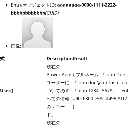
EntraオブジェクトID:
aaaaaaaa-0000-1111-2222-
bbbbbbbbbbbb
(GUID)
画像:
式
Description
Result
現在の
Power Apps
{ フルネーム: 「John D
ユーザーに
「john.doe@contoso.c
User()
ついてのす
「blob:1234...5678」、Ent
べての情報
a90c6800‑e58c‑4495‑81f7
のレコー
}
ド。
現在の