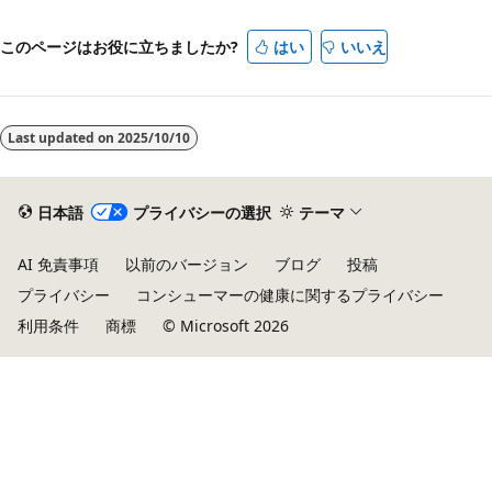
り
モ
このページはお役に立ちましたか?
はい
いいえ
ー
ド
が
Last updated on
2025/10/10
無
効
日本語
プライバシーの選択
テーマ
AI 免責事項
以前のバージョン
ブログ
投稿
プライバシー
コンシューマーの健康に関するプライバシー
利用条件
商標
© Microsoft 2026