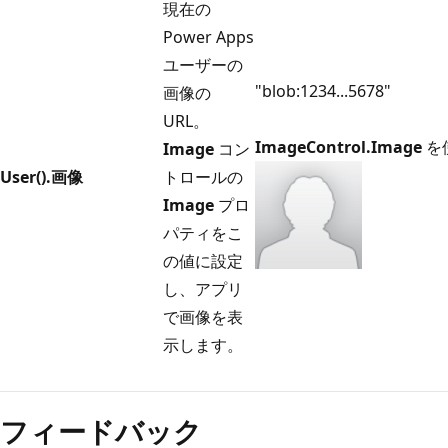
現在の
Power Apps
ユーザーの
"blob:1234...5678"
画像の
URL。
ImageControl.Image
を
Image
コン
User().画像
トロールの
Image
プロ
パティをこ
の値に設定
し、アプリ
で画像を表
示します。
読
み
フィードバック
取