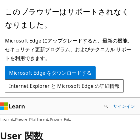
メ
このブラウザーはサポートされなく
イ
なりました。
ン
コ
Microsoft Edge にアップグレードすると、最新の機能、
ン
セキュリティ更新プログラム、およびテクニカル サポー
テ
トを利用できます。
ン
ツ
Microsoft Edge をダウンロードする
に
Internet Explorer と Microsoft Edge の詳細情報
ス
キ
ッ
Learn
サインイン
プ
Learn
Power Platform
Power Fx
User 関数