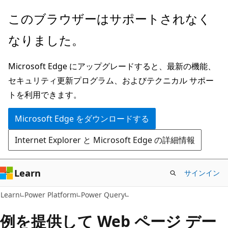
メ
このブラウザーはサポートされなく
イ
なりました。
ン
コ
Microsoft Edge にアップグレードすると、最新の機能、
ン
セキュリティ更新プログラム、およびテクニカル サポー
テ
トを利用できます。
ン
ツ
Microsoft Edge をダウンロードする
に
Internet Explorer と Microsoft Edge の詳細情報
ス
キ
ッ
Learn
サインイン
プ
Learn
Power Platform
Power Query
例を提供して Web ページ デー