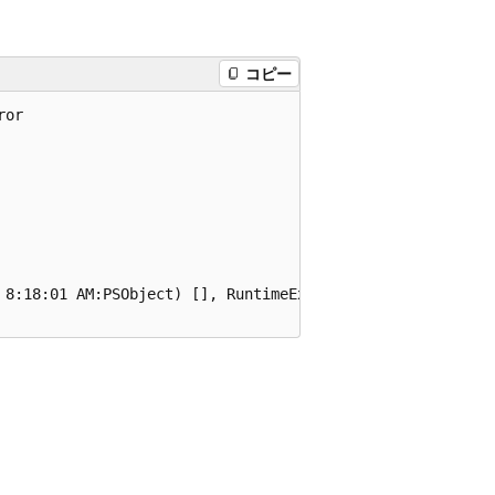
コピー
or

 8:18:01 AM:PSObject) [], RuntimeException
