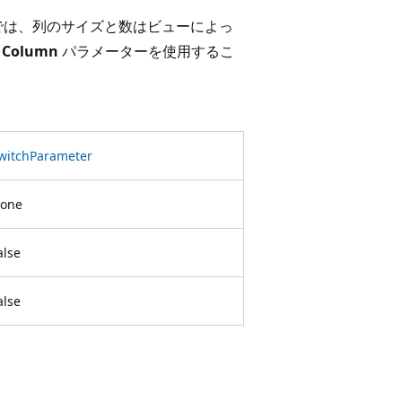
では、列のサイズと数はビューによっ
と
Column
パラメーターを使用するこ
witchParameter
one
alse
alse