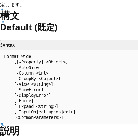
プ
定します。
構文
Default (既定)
Syntax
Format-Wide

    [[-Property] <Object>]

    [-AutoSize]

    [-Column <int>]

    [-GroupBy <Object>]

    [-View <string>]

    [-ShowError]

    [-DisplayError]

    [-Force]

    [-Expand <string>]

    [-InputObject <psobject>]

説明