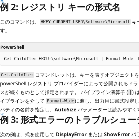
例 2: レジストリ キーの形式名
このコマンドは、
キ
HKEY_CURRENT_USER\Software\Microsoft
す。
PowerShell
コマンドレットは、キーを表すオブジェクトを
Get-ChildItem
powerShell レジストリ プロバイダーによって公開されるドラ
スが続くものとして指定されます。 パイプライン演算子 (
)
|
イプラインを介して
に渡し、出力用に書式設定
Format-Wide
パティの名前を指定し、
AutoSize
パラメーターは読みやすく
例 3: 形式エラーのトラブルシュ
次の例は、式を使用して
DisplayError
または
ShowError
パ