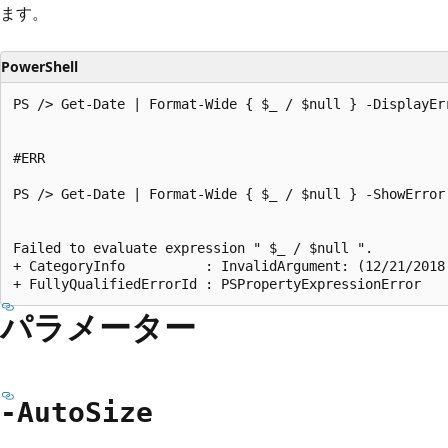
ます。
PowerShell
PS /> Get-Date | Format-Wide { $_ / $null } -DisplayErr
#ERR

PS /> Get-Date | Format-Wide { $_ / $null } -ShowError

Failed to evaluate expression " $_ / $null ".

+ CategoryInfo          : InvalidArgument: (12/21/2018
パラメーター
-Auto
Size