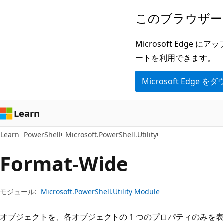
メ
ペ
このブラウザー
イ
ー
ン
ジ
Microsoft Ed
コ
内
ートを利用できます。
ン
ナ
Microsoft Edge
テ
ビ
ン
ゲ
ツ
ー
Learn
に
シ
Learn
PowerShell
Microsoft.PowerShell.Utility
ス
ョ
キ
ン
Format-Wide
ッ
に
プ
ス
モジュール:
Microsoft.PowerShell.Utility Module
キ
ッ
オブジェクトを、各オブジェクトの 1 つのプロパティのみを