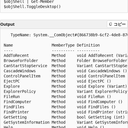
$objShell | Get-Member

Output
コピー
   TypeName: System.__ComObject#{866738b9-6cf2-4de8-876
Name                 MemberType Definition

----                 ---------- ----------

AddToRecent          Method     void AddToRecent (Varia
BrowseForFolder      Method     Folder BrowseForFolder 
CanStartStopService  Method     Variant CanStartStopSer
CascadeWindows       Method     void CascadeWindows ()

ControlPanelItem     Method     void ControlPanelItem (
EjectPC              Method     void EjectPC ()

Explore              Method     void Explore (Variant)

ExplorerPolicy       Method     Variant ExplorerPolicy 
FileRun              Method     void FileRun ()

FindComputer         Method     void FindComputer ()

FindFiles            Method     void FindFiles ()

FindPrinter          Method     void FindPrinter (strin
GetSetting           Method     bool GetSetting (int)

GetSystemInformation Method     Variant GetSystemInform
Help                 Method     void Help ()
