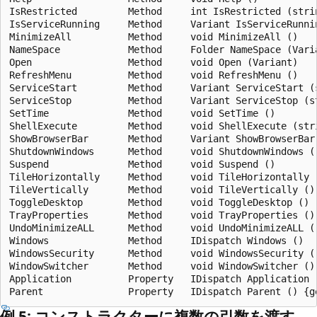
IsRestricted         Method     int IsRestricted (strin
IsServiceRunning     Method     Variant IsServiceRunnin
MinimizeAll          Method     void MinimizeAll ()

NameSpace            Method     Folder NameSpace (Varia
Open                 Method     void Open (Variant)

RefreshMenu          Method     void RefreshMenu ()

ServiceStart         Method     Variant ServiceStart (s
ServiceStop          Method     Variant ServiceStop (st
SetTime              Method     void SetTime ()

ShellExecute         Method     void ShellExecute (str
ShowBrowserBar       Method     Variant ShowBrowserBar 
ShutdownWindows      Method     void ShutdownWindows ()
Suspend              Method     void Suspend ()

TileHorizontally     Method     void TileHorizontally (
TileVertically       Method     void TileVertically ()

ToggleDesktop        Method     void ToggleDesktop ()

TrayProperties       Method     void TrayProperties ()

UndoMinimizeALL      Method     void UndoMinimizeALL ()
Windows              Method     IDispatch Windows ()

WindowsSecurity      Method     void WindowsSecurity ()
WindowSwitcher       Method     void WindowSwitcher ()

Application          Property   IDispatch Application (
例 5: コンストラクターに複数の引数を渡す