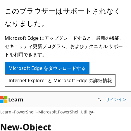
メ
ペ
このブラウザーはサポートされなく
イ
ー
なりました。
ン
ジ
コ
内
Microsoft Edge にアップグレードすると、最新の機能、
ン
ナ
セキュリティ更新プログラム、およびテクニカル サポー
テ
ビ
トを利用できます。
ン
ゲ
ツ
ー
Microsoft Edge をダウンロードする
に
シ
Internet Explorer と Microsoft Edge の詳細情報
ス
ョ
キ
ン
ッ
に
Learn
サインイン
プ
ス
Learn
PowerShell
Microsoft.PowerShell.Utility
キ
ッ
New-Object