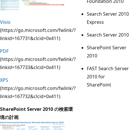
Foundation 2010
Search Server 2010
Visio
Express
(https://go.microsoft.com/fwlink/?
Search Server 2010
linkid=167731&clcid=0x411)
SharePoint Server
PDF
2010
(https://go.microsoft.com/fwlink/?
linkid=167733&clcid=0x411)
FAST Search Server
2010 for
XPS
SharePoint
(https://go.microsoft.com/fwlink/?
linkid=167732&clcid=0x411)
SharePoint Server 2010 の検索環
境の計画