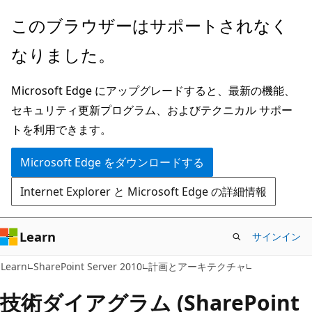
メ
このブラウザーはサポートされなく
イ
なりました。
ン
コ
Microsoft Edge にアップグレードすると、最新の機能、
ン
セキュリティ更新プログラム、およびテクニカル サポー
テ
トを利用できます。
ン
ツ
Microsoft Edge をダウンロードする
に
Internet Explorer と Microsoft Edge の詳細情報
ス
キ
ッ
Learn
サインイン
プ
Learn
SharePoint Server 2010
計画とアーキテクチャ
技術ダイアグラム (SharePoint