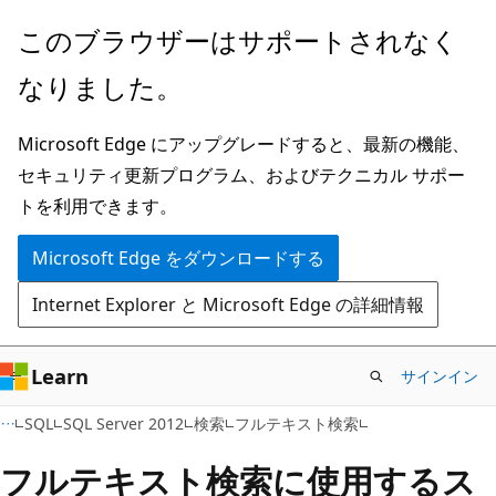
メ
このブラウザーはサポートされなく
イ
なりました。
ン
コ
Microsoft Edge にアップグレードすると、最新の機能、
ン
セキュリティ更新プログラム、およびテクニカル サポー
テ
トを利用できます。
ン
ツ
Microsoft Edge をダウンロードする
に
Internet Explorer と Microsoft Edge の詳細情報
ス
キ
ッ
Learn
サインイン
プ
SQL
SQL Server 2012
検索
フルテキスト検索
フルテキスト検索に使用するス