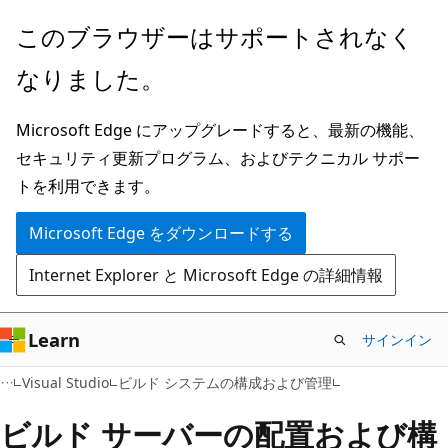
メ
このブラウザーはサポートされなく
イ
なりました。
ン
コ
Microsoft Edge にアップグレードすると、最新の機能、
ン
セキュリティ更新プログラム、およびテクニカル サポー
テ
トを利用できます。
ン
ツ
Microsoft Edge をダウンロードする
に
Internet Explorer と Microsoft Edge の詳細情報
ス
キ
ッ
Learn
サインイン
プ
Visual Studio
ビルド システムの構成および管理
ビルド サーバーの配置および構