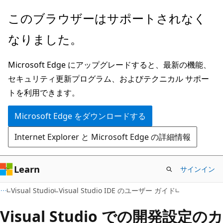
メ
このブラウザーはサポートされなく
イ
なりました。
ン
コ
Microsoft Edge にアップグレードすると、最新の機能、
ン
セキュリティ更新プログラム、およびテクニカル サポー
テ
トを利用できます。
ン
ツ
Microsoft Edge をダウンロードする
に
Internet Explorer と Microsoft Edge の詳細情報
ス
キ
ッ
Learn
サインイン
プ
Visual Studio
Visual Studio IDE のユーザー ガイド
Visual Studio での開発設定のカ