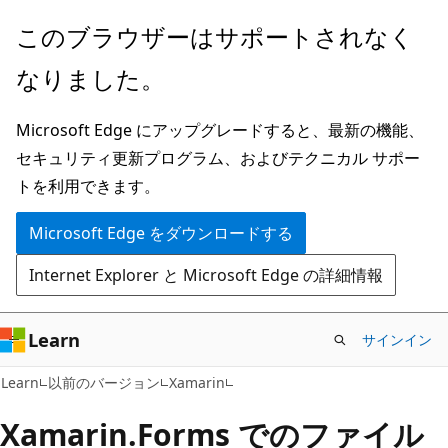
メ
このブラウザーはサポートされなく
イ
なりました。
ン
コ
Microsoft Edge にアップグレードすると、最新の機能、
ン
セキュリティ更新プログラム、およびテクニカル サポー
テ
トを利用できます。
ン
ツ
Microsoft Edge をダウンロードする
に
Internet Explorer と Microsoft Edge の詳細情報
ス
キ
ッ
Learn
サインイン
プ
Learn
以前のバージョン
Xamarin
Xamarin.Forms でのファイル