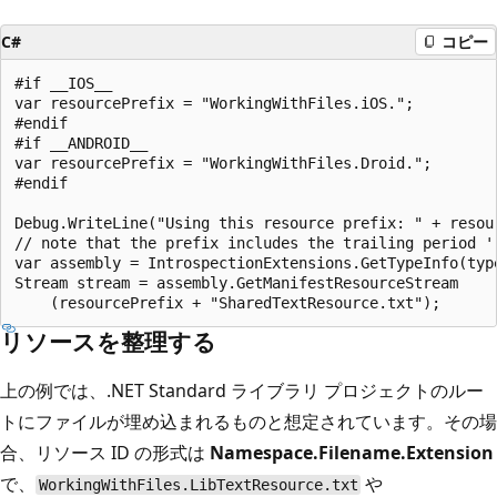
C#
コピー
#if __IOS__

var resourcePrefix = "WorkingWithFiles.iOS.";

#endif

#if __ANDROID__

var resourcePrefix = "WorkingWithFiles.Droid.";

#endif

Debug.WriteLine("Using this resource prefix: " + resour
// note that the prefix includes the trailing period '.
var assembly = IntrospectionExtensions.GetTypeInfo(type
Stream stream = assembly.GetManifestResourceStream

リソースを整理する
上の例では、.NET Standard ライブラリ プロジェクトのルー
トにファイルが埋め込まれるものと想定されています。その場
合、リソース ID の形式は
Namespace.Filename.Extension
で、
や
WorkingWithFiles.LibTextResource.txt