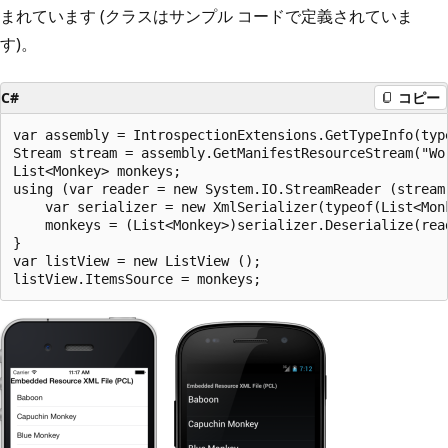
まれています (クラスはサンプル コードで定義されていま
す)。
C#
コピー
var assembly = IntrospectionExtensions.GetTypeInfo(type
Stream stream = assembly.GetManifestResourceStream("Wo
List<Monkey> monkeys;

using (var reader = new System.IO.StreamReader (stream)
    var serializer = new XmlSerializer(typeof(List<Monk
    monkeys = (List<Monkey>)serializer.Deserialize(read
}

var listView = new ListView ();
