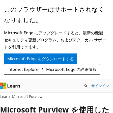
メ
このブラウザーはサポートされなく
イ
なりました。
ン
コ
Microsoft Edge にアップグレードすると、最新の機能、
ン
セキュリティ更新プログラム、およびテクニカル サポー
テ
トを利用できます。
ン
ツ
Microsoft Edge をダウンロードする
に
Internet Explorer と Microsoft Edge の詳細情報
ス
キ
ッ
Learn
サインイン
プ
Learn
Microsoft Purview
Microsoft Purview を使用した