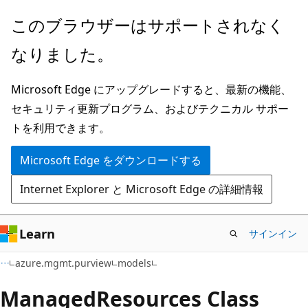
メ
ペ
このブラウザーはサポートされなく
イ
ー
なりました。
ン
ジ
コ
内
Microsoft Edge にアップグレードすると、最新の機能、
ン
ナ
セキュリティ更新プログラム、およびテクニカル サポー
テ
ビ
トを利用できます。
ン
ゲ
ツ
ー
Microsoft Edge をダウンロードする
に
シ
Internet Explorer と Microsoft Edge の詳細情報
ス
ョ
キ
ン
ッ
に
Learn
サインイン
プ
ス
azure.mgmt.purview
models
キ
ッ
Managed
Resources Class