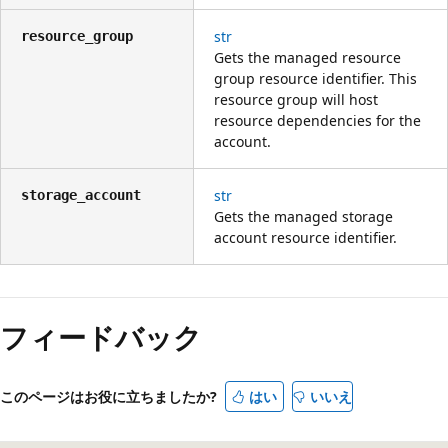
str
resource_group
Gets the managed resource
group resource identifier. This
resource group will host
resource dependencies for the
account.
str
storage_account
Gets the managed storage
account resource identifier.
読
み
フィードバック
取
り
モ
このページはお役に立ちましたか?
はい
いいえ
ー
ド