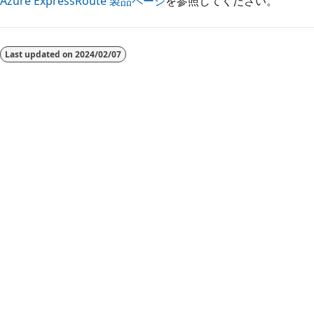
Azure ExpressRoute 製品ページ
を参照してください。
読
み
Last updated on
2024/02/07
取
り
モ
ー
ド
が
無
効