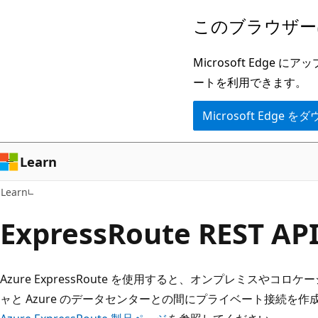
メ
このブラウザー
イ
ン
Microsoft Ed
コ
ートを利用できます。
ン
Microsoft Edge
テ
ン
ツ
Learn
に
Learn
ス
キ
ExpressRoute REST AP
ッ
プ
Azure ExpressRoute を使用すると、オンプレミスや
ャと Azure のデータセンターとの間にプライベート接続を