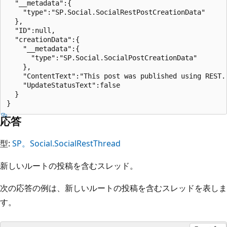
  "__metadata":{

    "type":"SP.Social.SocialRestPostCreationData"

  },

  "ID":null,

  "creationData":{

    "__metadata":{

      "type":"SP.Social.SocialPostCreationData"

    },

    "ContentText":"This post was published using REST."
    "UpdateStatusText":false

  }

応答
型:
SP。Social.SocialRestThread
新しいルートの投稿を含むスレッド。
次の応答の例は、新しいルートの投稿を含むスレッドを表しま
す。