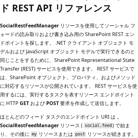
ド REST API リファレンス
SocialRestFeedManager
リソースを使用してソーシャル フ
ォードの読み取りおよび書き込み用の SharePoint REST エン
ドポイントを探します。 .NET クライアント オブジェクト モ
デルおよび JavaScript オブジェクト モデルで実行できるのと
同じことをするために、SharePoint Representational State
Transfer (REST) サービスを使用できます。 REST サービスで
は、SharePoint オブジェクト、プロパティ、およびメソッド
に対応するリソースが公開されています。 REST サービスを使
用するには、実行するタスクを表すリソース エンドポイント
に HTTP
GET
および
POST
要求を作成して送信します。
ほとんどのフィード タスクのエンドポイント URI は
、
SocialRestFeedManager
リソース (
) で始ま
social.feed
り、その後に
リソースまたは
リソースが続きます。
my
post