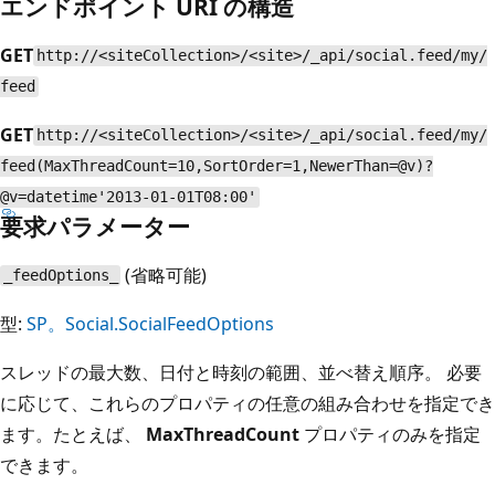
エンドポイント URI の構造
GET
http://<siteCollection>/<site>/_api/social.feed/my/
feed
GET
http://<siteCollection>/<site>/_api/social.feed/my/
feed(MaxThreadCount=10,SortOrder=1,NewerThan=@v)?
@v=datetime'2013-01-01T08:00'
要求パラメーター
(省略可能)
_feedOptions_
型:
SP。Social.SocialFeedOptions
スレッドの最大数、日付と時刻の範囲、並べ替え順序。 必要
に応じて、これらのプロパティの任意の組み合わせを指定でき
ます。たとえば、
MaxThreadCount
プロパティのみを指定
できます。