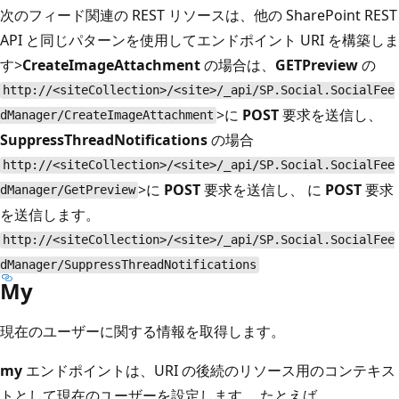
次のフィード関連の REST リソースは、他の SharePoint REST
API と同じパターンを使用してエンドポイント URI を構築しま
す>
CreateImageAttachment
の場合は、
GETPreview
の
http://<siteCollection>/<site>/_api/SP.Social.SocialFee
>に
POST
要求を送信し、
dManager/CreateImageAttachment
SuppressThreadNotifications
の場合
http://<siteCollection>/<site>/_api/SP.Social.SocialFee
>に
POST
要求を送信し、 に
POST
要求
dManager/GetPreview
を送信します。
http://<siteCollection>/<site>/_api/SP.Social.SocialFee
dManager/SuppressThreadNotifications
My
現在のユーザーに関する情報を取得します。
my
エンドポイントは、URI の後続のリソース用のコンテキス
トとして現在のユーザーを設定します。 たとえば、