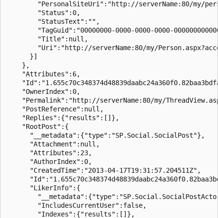
        "PersonalSiteUri":"http://serverName:80/my/pers
        "Status":0,

        "StatusText":"",

        "TagGuid":"00000000-0000-0000-0000-000000000000
        "Title":null,

        "Uri":"http://serverName:80/my/Person.aspx?acco
      }]

    },

    "Attributes":6,

    "Id":"1.655c70c348374d48839daabc24a360f0.82baa3bdf
    "OwnerIndex":0,

    "Permalink":"http://serverName:80/my/ThreadView.as
    "PostReference":null,

    "Replies":{"results":[]},

    "RootPost":{

      "__metadata":{"type":"SP.Social.SocialPost"},

      "Attachment":null,

      "Attributes":23,

      "AuthorIndex":0,

      "CreatedTime":"2013-04-17T19:31:57.204511Z",

      "Id":"1.655c70c348374d48839daabc24a360f0.82baa3b
      "LikerInfo":{

        "__metadata":{"type":"SP.Social.SocialPostActor
        "IncludesCurrentUser":false,

        "Indexes":{"results":[]},
