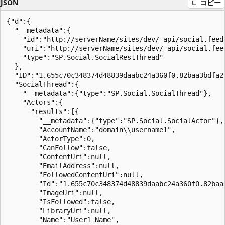
JSON
コピー
{"d":{

  "__metadata":{

    "id":"http://serverName/sites/dev/_api/social.feed
    "uri":"http://serverName/sites/dev/_api/social.fee
    "type":"SP.Social.SocialRestThread"

  },

  "ID":"1.655c70c348374d48839daabc24a360f0.82baa3bdfa2
  "SocialThread":{

    "__metadata":{"type":"SP.Social.SocialThread"},

    "Actors":{

      "results":[{

        "__metadata":{"type":"SP.Social.SocialActor"},

        "AccountName":"domain\\username1",

        "ActorType":0,

        "CanFollow":false,

        "ContentUri":null,

        "EmailAddress":null,

        "FollowedContentUri":null,

        "Id":"1.655c70c348374d48839daabc24a360f0.82baa
        "ImageUri":null,

        "IsFollowed":false,

        "LibraryUri":null,

        "Name":"User1 Name",
