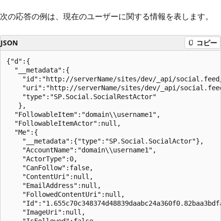
次の応答の例は、現在のユーザーに関する情報を表します。
JSON
コピー
{"d":{

  "__metadata":{

    "id":"http://serverName/sites/dev/_api/social.feed/
    "uri":"http://serverName/sites/dev/_api/social.feed
    "type":"SP.Social.SocialRestActor"

   },

  "FollowableItem":"domain\\username1",

  "FollowableItemActor":null,

  "Me":{

    "__metadata":{"type":"SP.Social.SocialActor"},

    "AccountName":"domain\\username1",

    "ActorType":0,

    "CanFollow":false,

    "ContentUri":null,

    "EmailAddress":null,

    "FollowedContentUri":null,

    "Id":"1.655c70c348374d48839daabc24a360f0.82baa3bdf
    "ImageUri":null,

    "IsFollowed":false,
