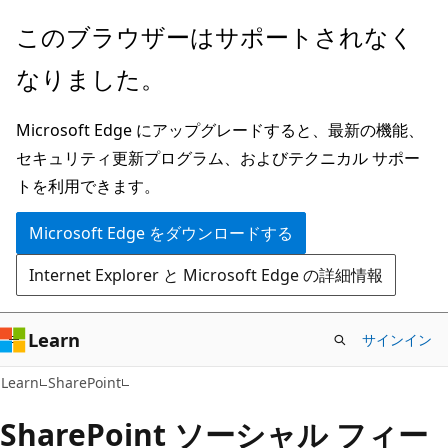
メ
このブラウザーはサポートされなく
イ
なりました。
ン
コ
Microsoft Edge にアップグレードすると、最新の機能、
ン
セキュリティ更新プログラム、およびテクニカル サポー
テ
トを利用できます。
ン
ツ
Microsoft Edge をダウンロードする
に
Internet Explorer と Microsoft Edge の詳細情報
ス
キ
ッ
Learn
サインイン
プ
Learn
SharePoint
SharePoint ソーシャル フィー