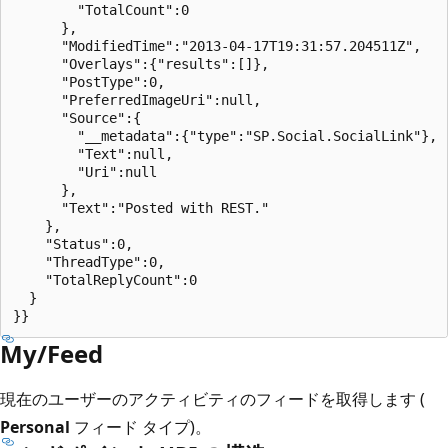
        "TotalCount":0

      },

      "ModifiedTime":"2013-04-17T19:31:57.204511Z",

      "Overlays":{"results":[]},

      "PostType":0,

      "PreferredImageUri":null,

      "Source":{

        "__metadata":{"type":"SP.Social.SocialLink"},

        "Text":null,

        "Uri":null

      },

      "Text":"Posted with REST."

    },

    "Status":0,

    "ThreadType":0,

    "TotalReplyCount":0

  }

My/Feed
現在のユーザーのアクティビティのフィードを取得します (
Personal
フィード タイプ)。