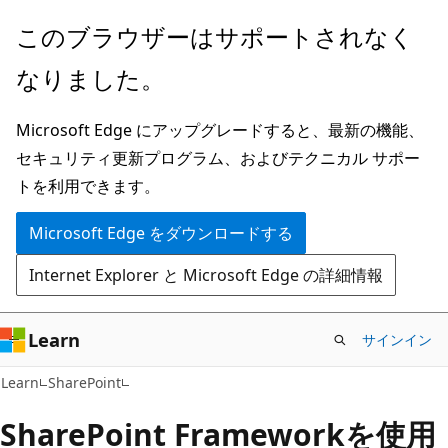
メ
このブラウザーはサポートされなく
イ
なりました。
ン
コ
Microsoft Edge にアップグレードすると、最新の機能、
ン
セキュリティ更新プログラム、およびテクニカル サポー
テ
トを利用できます。
ン
ツ
Microsoft Edge をダウンロードする
に
Internet Explorer と Microsoft Edge の詳細情報
ス
キ
ッ
Learn
サインイン
プ
Learn
SharePoint
SharePoint Frameworkを使用