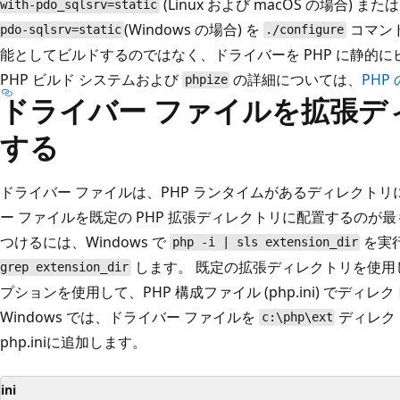
(Linux および macOS の場合) また
with-pdo_sqlsrv=static
(Windows の場合) を
コマン
pdo-sqlsrv=static
./configure
能としてビルドするのではなく、ドライバーを PHP に静的
PHP ビルド システムおよび
の詳細については、
PHP
phpize
ドライバー ファイルを拡張デ
する
ドライバー ファイルは、PHP ランタイムがあるディレクトリ
ー ファイルを既定の PHP 拡張ディレクトリに配置するのが
つけるには、Windows で
を実行
php -i | sls extension_dir
します。 既定の拡張ディレクトリを使
grep extension_dir
プションを使用して、PHP 構成ファイル (php.ini) でディ
Windows では、ドライバー ファイルを
ディレク
c:\php\ext
php.iniに追加します。
ini