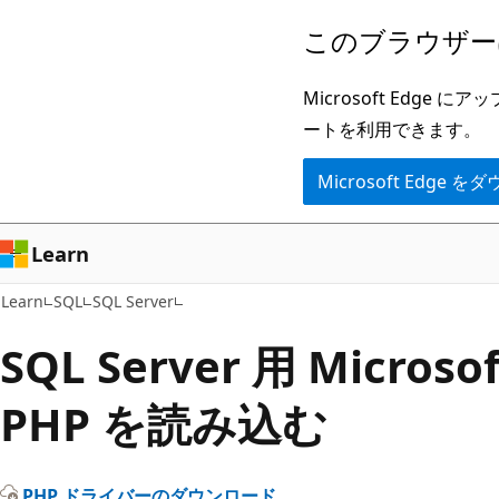
メ
このブラウザー
イ
ン
Microsoft Ed
コ
ートを利用できます。
ン
Microsoft Edge
テ
ン
ツ
Learn
に
Learn
SQL
SQL Server
ス
キ
SQL Server 用 Microsoft
ッ
PHP を読み込む
プ
PHP ドライバーのダウンロード