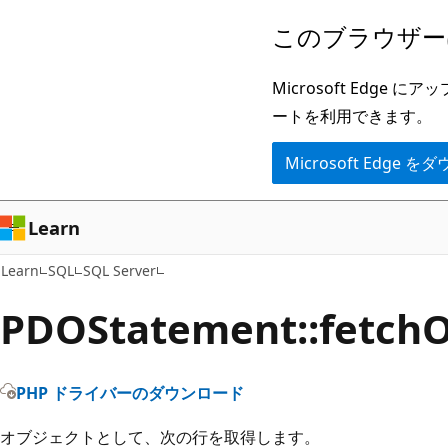
メ
このブラウザー
イ
ン
Microsoft Ed
コ
ートを利用できます。
ン
Microsoft Edge
テ
ン
ツ
Learn
に
Learn
SQL
SQL Server
ス
キ
PDOStatement::fetchO
ッ
プ
PHP ドライバーのダウンロード
オブジェクトとして、次の行を取得します。