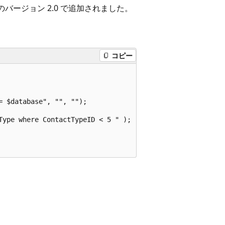
or PHPのバージョン 2.0 で追加されました。
コピー
 $database", "", "");  

Type where ContactTypeID < 5 " );  
