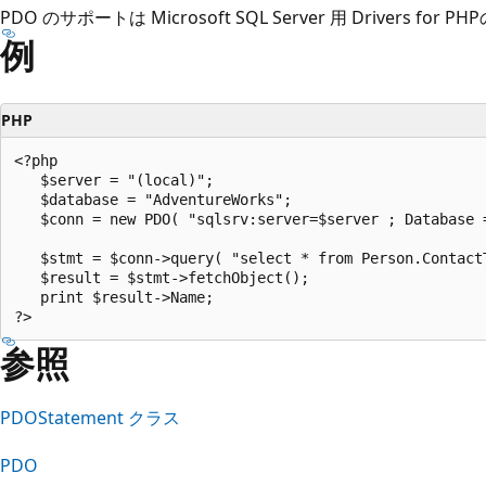
PDO のサポートは Microsoft SQL Server 用 Drivers f
例
PHP
<?php  

   $server = "(local)";  

   $database = "AdventureWorks";  

   $conn = new PDO( "sqlsrv:server=$server ; Database =
   $stmt = $conn->query( "select * from Person.Contact
   $result = $stmt->fetchObject();  

   print $result->Name;  

参照
PDOStatement クラス
PDO