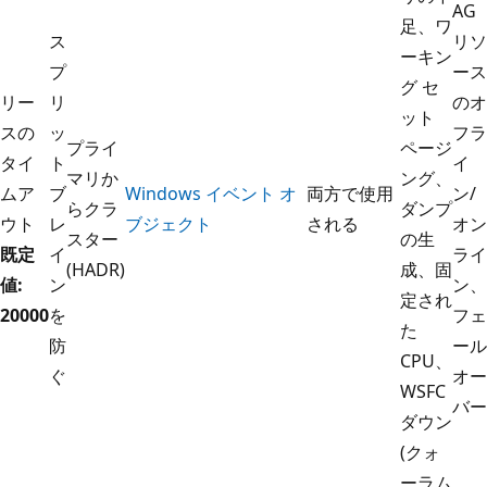
AG
足、ワ
ス
リソ
ーキン
プ
ース
グ セ
リー
リ
のオ
ット
スの
ッ
フラ
プライ
ページ
タイ
ト
イ
マリか
ング、
ムア
ブ
Windows イベント オ
両方で使用
ン/
らクラ
ダンプ
ウト
レ
ブジェクト
される
オン
スター
の生
既定
イ
ライ
(HADR)
成、固
値:
ン
ン、
定され
20000
を
フェ
た
防
ール
CPU、
ぐ
オー
WSFC
バー
ダウン
(クォ
ーラム