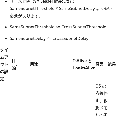
リース間隔 (½ * LeaseTimeout) は、
SameSubnetThreshold * SameSubnetDelay より短い
必要があります。
SameSubnetThreshold <= CrossSubnetThreshold
SameSubnetDelay <= CrossSubnetDelay
タイ
ムア
目
IsAlive と
ウト
。
用途
原因
結果
的
LooksAlive
の設
定
OS の
応答停
止、仮
想メモ
リの不