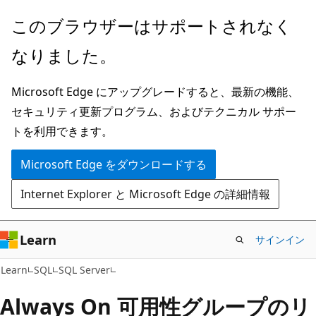
メ
このブラウザーはサポートされなく
イ
なりました。
ン
コ
Microsoft Edge にアップグレードすると、最新の機能、
ン
セキュリティ更新プログラム、およびテクニカル サポー
テ
トを利用できます。
ン
ツ
Microsoft Edge をダウンロードする
に
Internet Explorer と Microsoft Edge の詳細情報
ス
キ
ッ
Learn
サインイン
プ
Learn
SQL
SQL Server
Always On 可用性グループのリ