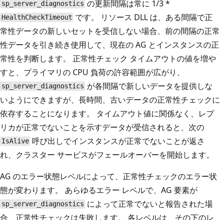
の更新間隔は常に 1/3 *
sp_server_diagnostics
です。 リソース DLL は、ある間隔で正
HealthCheckTimeout
常性データの新しいセットを受信しない場合、前の間隔の正常
性データを引き続き使用して、現在の AG とインスタンスの正
常性を判断します。 正常性チェック タイムアウトの値を増や
すと、プライマリの CPU 負荷の許容範囲が広がり、
が各間隔で新しいデータを提供しな
sp_server_diagnostics
いようにできますが、長時間、古いデータの正常性チェックに
依存することになります。 タイムアウト値に関係なく、レプ
リカが正常でないことを示すデータが受信されると、次の
呼び出しでインスタンスが正常でないことが返さ
IsAlive
れ、クラスター サービスがフェールオーバーを開始します。
AG のエラー状態レベルによって、正常性チェックのエラー状
態が変わります。 あらゆるエラー レベルで、AG 要素が
によって正常でないと報告された場
sp_server_diagnostics
合、正常性チェックは失敗します。 各レベルは、その下のレ