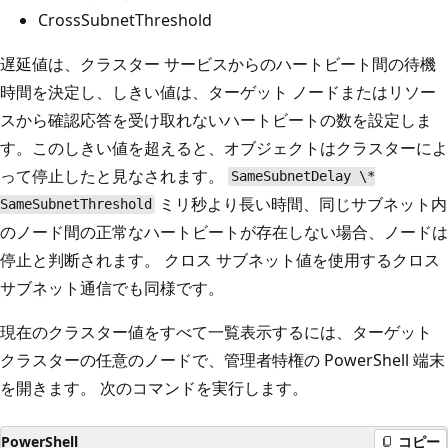
CrossSubnetThreshold
遅延値は、クラスター サービスからのハートビート間の待機
時間を決定し、しきい値は、ターゲット ノードまたはリソー
スから確認応答を受け取れないハートビートの数を設定しま
す。このしきい値を超えると、オブジェクトはクラスターによ
って停止したと見なされます。
SameSubnetDelay \*
ミリ秒より長い時間、同じサブネット内
SameSubnetThreshold
のノード間の正常なハートビートが存在しない場合、ノードは
停止と判断されます。 クロス サブネット値を使用するクロス
サブネット通信でも同様です。
現在のクラスター値をすべて一覧表示するには、ターゲット
クラスターの任意のノードで、管理者特権の PowerShell 端末
を開きます。 次のコマンドを実行します。
PowerShell
コピー