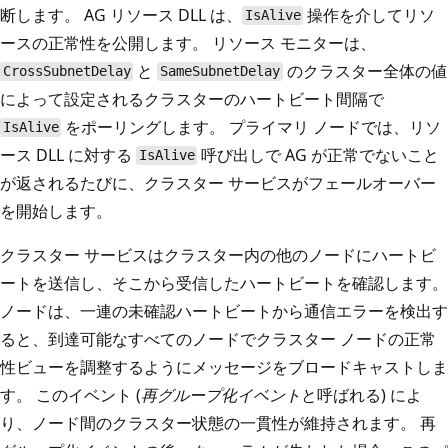
断します。 AG リソース DLL は、
操作を介してリソ
IsAlive
ースの正常性を公開します。 リソース モニターは、
と
のクラスター全体の値
CrossSubnetDelay
SameSubnetDelay
によって設定されるクラスターのハートビート間隔で
をポーリングします。 プライマリ ノードでは、リソ
IsAlive
ース DLL に対する
呼び出しで AG が正常でないこと
IsAlive
が返されるたびに、クラスター サービスがフェールオーバー
を開始します。
クラスター サービスはクラスター内の他のノードにハートビ
ートを送信し、そこから受信したハートビートを確認します。
ノードは、一連の未確認ハートビートから通信エラーを検出す
ると、到達可能なすべてのノードでクラスター ノードの正常
性ビューを調整するようにメッセージをブロードキャストしま
す。 このイベント (
再グループ化イベント
と呼ばれる) によ
り、ノード間のクラスター状態の一貫性が維持されます。 再