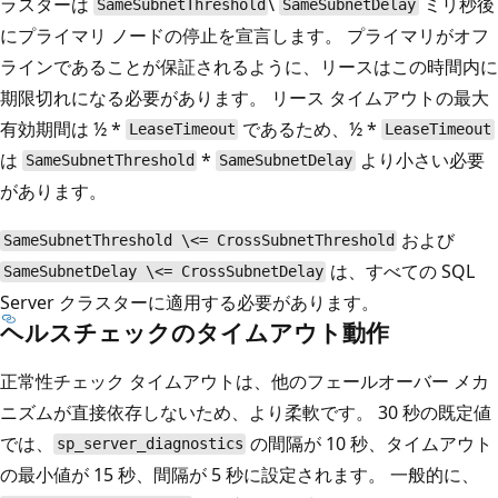
ラスターは
\
ミリ秒後
SameSubnetThreshold
SameSubnetDelay
にプライマリ ノードの停止を宣言します。 プライマリがオフ
ラインであることが保証されるように、リースはこの時間内に
期限切れになる必要があります。 リース タイムアウトの最大
有効期間は ½ *
であるため、½ *
LeaseTimeout
LeaseTimeout
は
*
より小さい必要
SameSubnetThreshold
SameSubnetDelay
があります。
および
SameSubnetThreshold \<= CrossSubnetThreshold
は、すべての SQL
SameSubnetDelay \<= CrossSubnetDelay
Server クラスターに適用する必要があります。
ヘルスチェックのタイムアウト動作
正常性チェック タイムアウトは、他のフェールオーバー メカ
ニズムが直接依存しないため、より柔軟です。 30 秒の既定値
では、
の間隔が 10 秒、タイムアウト
sp_server_diagnostics
の最小値が 15 秒、間隔が 5 秒に設定されます。 一般的に、