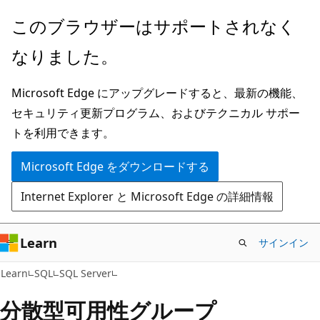
メ
このブラウザーはサポートされなく
イ
なりました。
ン
コ
Microsoft Edge にアップグレードすると、最新の機能、
ン
セキュリティ更新プログラム、およびテクニカル サポー
テ
トを利用できます。
ン
ツ
Microsoft Edge をダウンロードする
に
Internet Explorer と Microsoft Edge の詳細情報
ス
キ
ッ
Learn
サインイン
プ
Learn
SQL
SQL Server
分散型可用性グループ