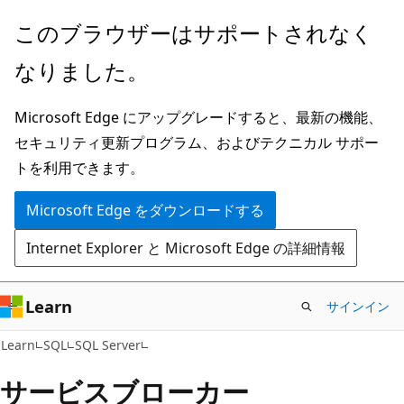
メ
このブラウザーはサポートされなく
イ
なりました。
ン
コ
Microsoft Edge にアップグレードすると、最新の機能、
ン
セキュリティ更新プログラム、およびテクニカル サポー
テ
トを利用できます。
ン
ツ
Microsoft Edge をダウンロードする
に
Internet Explorer と Microsoft Edge の詳細情報
ス
キ
ッ
Learn
サインイン
プ
Learn
SQL
SQL Server
サービスブローカー