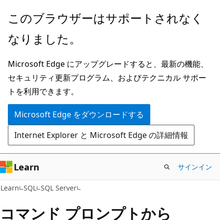
メ
このブラウザーはサポートされなく
イ
なりました。
ン
コ
Microsoft Edge にアップグレードすると、最新の機能、
ン
セキュリティ更新プログラム、およびテクニカル サポー
テ
トを利用できます。
ン
ツ
Microsoft Edge をダウンロードする
に
Internet Explorer と Microsoft Edge の詳細情報
ス
キ
ッ
Learn
サインイン
プ
Learn
SQL
SQL Server
コマンド プロンプトから