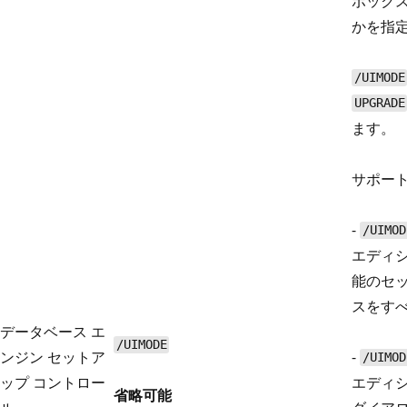
ボック
かを指
/UIMODE
UPGRADE
ます。
サポート
-
/UIMOD
エディ
能のセッ
スをす
データベース エ
/UIMODE
ンジン セットア
-
/UIMOD
ップ コントロー
エディ
省略可能