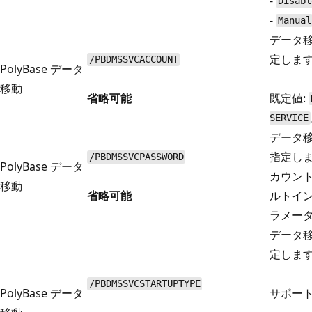
-
Disabl
-
Manual
データ
定しま
/PBDMSSVCACCOUNT
PolyBase データ
移動
省略可能
既定値:
SERVICE
データ
指定しま
/PBDMSSVCPASSWORD
PolyBase データ
カウン
移動
省略可能
ルトイ
ラメー
データ
定しま
/PBDMSSVCSTARTUPTYPE
PolyBase データ
サポート