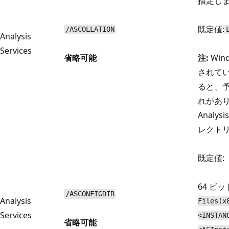
指定し
既定値:
/ASCOLLATION
Analysis
Services
省略可能
注:
Wi
されてい
ると、
れがあ
Analy
レクト
既定値:
64 ビッ
/ASCONFIGDIR
Analysis
Files(x
Services
<INSTAN
省略可能