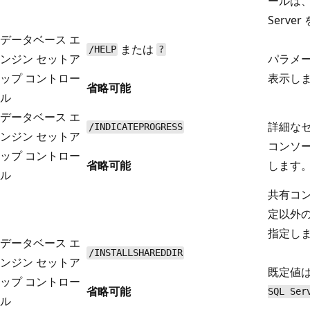
ールは、
Serv
データベース エ
または
/HELP
?
ンジン セットア
パラメ
ップ コントロー
表示し
省略可能
ル
データベース エ
詳細なセ
/INDICATEPROGRESS
ンジン セットア
コンソ
ップ コントロー
省略可能
します
ル
共有コン
定以外
指定し
データベース エ
/INSTALLSHAREDDIR
ンジン セットア
既定値
ップ コントロー
省略可能
SQL Ser
ル