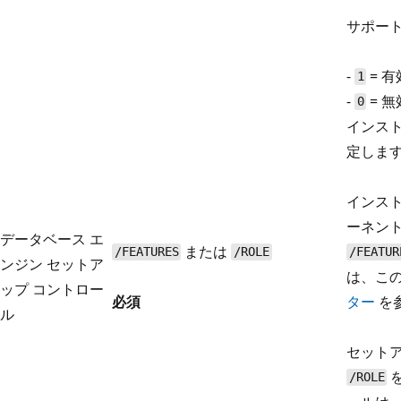
サポート
-
= 有
1
-
= 無
0
インス
定しま
インストー
ーネン
データベース エ
または
/FEATURES
/ROLE
/FEATUR
ンジン セットア
は、こ
ップ コントロー
必須
ター
を
ル
セット
を
/ROLE