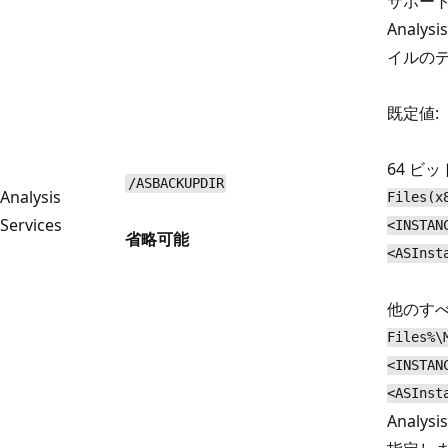
サポート
Analys
イルの
既定値:
64 ビッ
/ASBACKUPDIR
Analysis
Files(x
Services
<INSTAN
省略可能
<ASInst
他のす
Files%\
<INSTAN
<ASInst
Analy