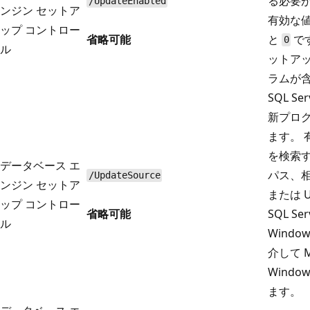
る必要
/UpdateEnabled
ンジン セットア
有効な
ップ コントロー
省略可能
と
です
0
ル
ットア
ラムが
SQL S
新プロ
ます。 有
を検索
データベース エ
パス、相
/UpdateSource
ンジン セットア
または 
ップ コントロー
省略可能
SQL S
ル
Window
介して Mi
Windo
ます。