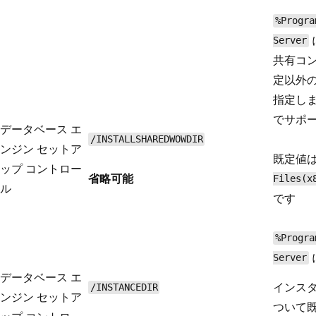
%Progra
Server
共有コン
定以外
指定しま
でサポ
データベース エ
/INSTALLSHAREDWOWDIR
ンジン セットア
既定値
ップ コントロー
省略可能
Files(x
ル
です
%Progra
Server
データベース エ
インス
/INSTANCEDIR
ンジン セットア
ついて