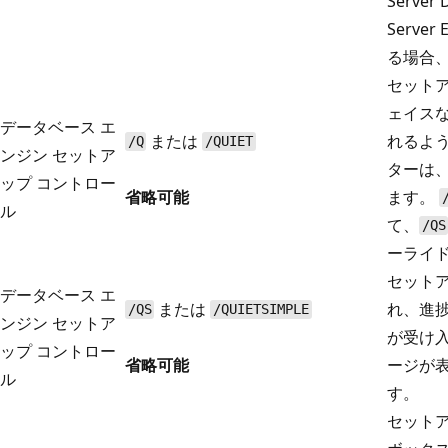
Server
Server
る場合、
セット
ェイス
データベース エ
または
れるよ
/Q
/QUIET
ンジン セットア
ターは
ップ コントロー
省略可能
ます。
ル
て、
/QS
ーライ
セットア
データベース エ
または
れ、進
/QS
/QUIETSIMPLE
ンジン セットア
が受け
ップ コントロー
省略可能
ージが
ル
す。
セット