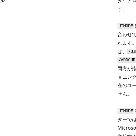
ル
ダイア
す。
UIMODE
合わせ
れます。
ば、
/UI
/ADDCUR
両方が
ョニング
在のユ
せん。
UIMODE
ターで
Micro