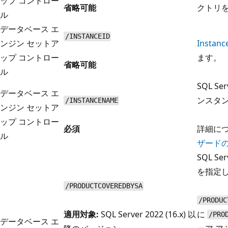
ップ コントロー
省略可能
クトリ
ル
データベース エ
/INSTANCEID
ンジン セットア
Instanc
ップ コントロー
ます。
省略可能
ル
SQL S
データベース エ
ンスタ
/INSTANCENAME
ンジン セットア
ップ コントロー
必須
詳細に
ル
ザード
SQL S
を指定
/PRODUCTCOVEREDBYSA
/PRODUC
適用対象:
SQL Server 2022 (16.x) 以
に
/PRO
データベース エ