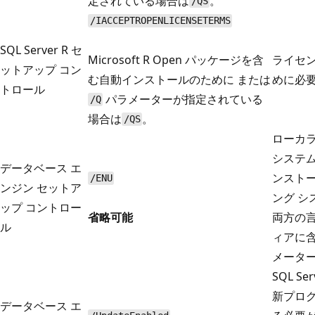
定されている場合は
。
/QS
/IACCEPTROPENLICENSETERMS
SQL Server R セ
Microsoft R Open パッケージを含
ライセ
ットアップ コン
む自動インストールのために
または
めに必
トロール
パラメーターが指定されている
/Q
場合は
。
/QS
ローカ
システムに
データベース エ
ンスト
/ENU
ンジン セットア
ング 
ップ コントロー
省略可能
両方の
ル
ィアに
メータ
SQL S
新プロ
データベース エ