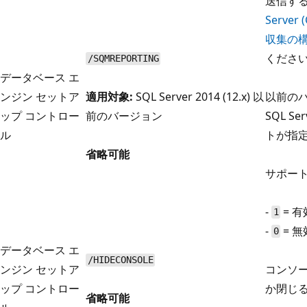
送信す
Serve
収集の
くださ
/SQMREPORTING
データベース エ
ンジン セットア
適用対象:
SQL Server 2014 (12.x) 以
以前の
ップ コントロー
前のバージョン
SQL S
ル
トが指
省略可能
サポート
-
= 有
1
-
= 無
0
データベース エ
/HIDECONSOLE
ンジン セットア
コンソ
ップ コントロー
か閉じ
省略可能