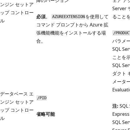
降のバージョン
ェア ア
ンジン セットア
Serv
ップ コントロー
必須
。
を使用して
ること
AZUREEXTENSION
ル
コマンド プロンプトから Azure 拡
張機能機能をインストールする場
/PRODUC
合。
パラメ
SQL S
ことを
SQL S
ダクト 
メータ
Evalu
データベース エ
/PID
ンジン セットア
注:
SQL 
ップ コントロー
省略可能
Express
ル
SQL Ser