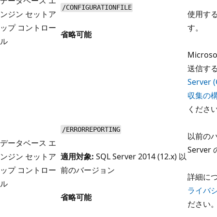
データベース エ
/CONFIGURATIONFILE
ンジン セットア
使用す
ップ コントロー
す。
省略可能
ル
Micro
送信す
Serve
収集の
くださ
/ERRORREPORTING
以前のバ
データベース エ
Serv
ンジン セットア
適用対象:
SQL Server 2014 (12.x) 以
ップ コントロー
前のバージョン
詳細に
ル
ライバ
省略可能
ださい