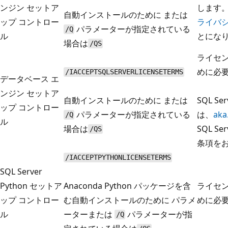
ンジン セットア
します
自動インストールのために
または
ップ コントロー
ライバ
パラメーターが指定されている
/Q
ル
とにな
場合は
/QS
ライセ
めに必
/IACCEPTSQLSERVERLICENSETERMS
データベース エ
ンジン セットア
自動インストールのために
または
SQL Se
ップ コントロー
パラメーターが指定されている
は、
aka
/Q
ル
場合は
SQL S
/QS
条項を
/IACCEPTPYTHONLICENSETERMS
SQL Server
Python セットア
Anaconda Python パッケージを含
ライセ
ップ コントロー
む自動インストールのために
パラメ
めに必
ル
ーターまたは
パラメーターが指
/Q