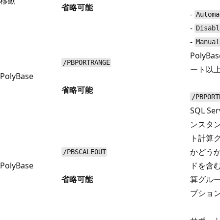
移動
省略可能
-
Automa
-
Disabl
-
Manual
PolyB
/PBPORTRANGE
ート以上
PolyBase
省略可能
/PBPORT
SQL S
ンスタンス
ト計算
かどうか
/PBSCALEOUT
PolyBase
ドを含む 
省略可能
算グル
プショ