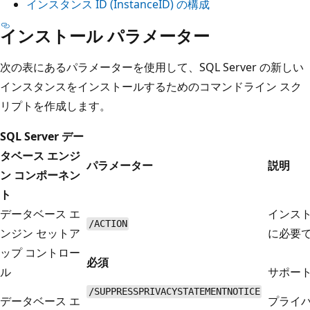
インスタンス ID (InstanceID) の構成
インストール パラメーター
次の表にあるパラメーターを使用して、SQL Server の新しい
インスタンスをインストールするためのコマンドライン スク
リプトを作成します。
SQL Server デー
タベース エンジ
パラメーター
説明
ン コンポーネン
ト
データベース エ
インス
/ACTION
ンジン セットア
に必要
ップ コントロー
必須
ル
サポート
/SUPPRESSPRIVACYSTATEMENTNOTICE
データベース エ
プライ