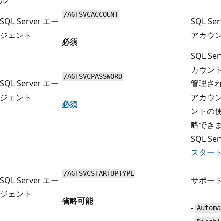
ル
/AGTSVCACCOUNT
SQL Server エー
SQL S
ジェント
アカウ
必須
SQL S
カウン
/AGTSVCPASSWORD
SQL Server エー
管理さ
ジェント
アカウ
必須
ントの
略でき
SQL S
スター
/AGTSVCSTARTUPTYPE
SQL Server エー
サポート
ジェント
省略可能
-
Automa