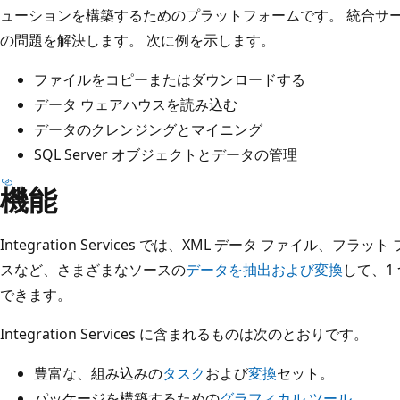
ューションを構築するためのプラットフォームです。 統合サ
の問題を解決します。 次に例を示します。
ファイルをコピーまたはダウンロードする
データ ウェアハウスを読み込む
データのクレンジングとマイニング
SQL Server オブジェクトとデータの管理
機能
Integration Services では、XML データ ファイル、
スなど、さまざまなソースの
データを抽出および変換
して、1
できます。
Integration Services に含まれるものは次のとおりです。
豊富な、組み込みの
タスク
および
変換
セット。
パッケージを構築するための
グラフィカル ツール
。