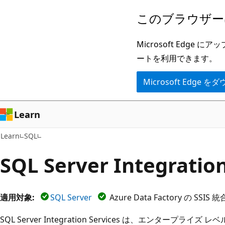
メ
このブラウザー
イ
ン
Microsoft Ed
コ
ートを利用できます。
ン
Microsoft Edge
テ
ン
ツ
Learn
に
Learn
SQL
ス
キ
SQL Server Integration
ッ
プ
適用対象:
SQL Server
Azure Data Factory の SSI
SQL Server Integration Services は、エンタープ