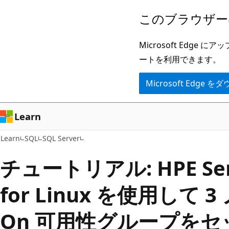
メ
このブラウザー
イ
ン
Microsoft Ed
コ
ートを利用できます。
ン
Microsoft Edge
テ
ン
ツ
Learn
に
Learn
SQL
SQL Server
ス
キ
チュートリアル: HPE Serv
ッ
for Linux を使用して 3
プ
On 可用性グループを