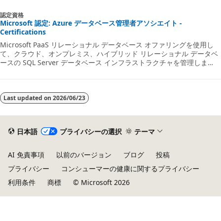
と、SQL Server on Linux のデプロイを行う方法について説明します。
その後、SQL Server on Linux のデプロイを自動的に調整する方法につ
認定資格
いて説明します。
Microsoft 認定: Azure データベース管理者アソシエイト -
Certifications
Microsoft PaaS リレーショナル データベース オファリングを使用し
て、クラウド、オンプレミス、ハイブリッド リレーショナル データベ
ースの SQL Server データベース インフラストラクチャを管理しま
す。
Last updated on
2026/06/23
日本語
プライバシーの選択
テーマ
AI 免責事項
以前のバージョン
ブログ
投稿
プライバシー
コンシューマーの健康に関するプライバシー
利用条件
商標
© Microsoft 2026