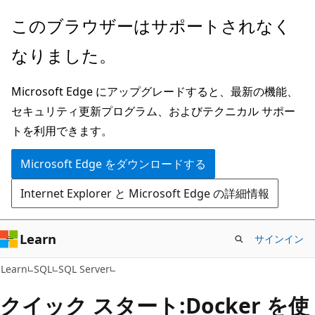
メ
このブラウザーはサポートされなく
イ
なりました。
ン
コ
Microsoft Edge にアップグレードすると、最新の機能、
ン
セキュリティ更新プログラム、およびテクニカル サポー
テ
トを利用できます。
ン
ツ
Microsoft Edge をダウンロードする
に
Internet Explorer と Microsoft Edge の詳細情報
ス
キ
ッ
Learn
サインイン
プ
Learn
SQL
SQL Server
クイック スタート:Docker を使