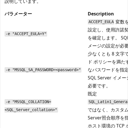
説明しています。
パラメーター
Description
変数
ACCEPT_EULA
設定し、使用許諾
-e "ACCEPT_EULA=Y"
を確定します。 SQL 
メージの設定が必
少なくとも 8 文字
ド ポリシーを満た
なパスワードを指
-e "MSSQL_SA_PASSWORD=<password>"
SQL Server イ
必要です。
既定
-e "MSSQL_COLLATION=
SQL_Latin1_Genera
ではなく、カスタム 
<SQL_Server_collation>"
Server照合順序
ホスト環境の TCP 