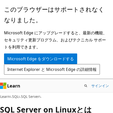
メ
このブラウザーはサポートされなく
イ
なりました。
ン
コ
Microsoft Edge にアップグレードすると、最新の機能、
ン
セキュリティ更新プログラム、およびテクニカル サポー
テ
トを利用できます。
ン
ツ
Microsoft Edge をダウンロードする
に
Internet Explorer と Microsoft Edge の詳細情報
ス
キ
ッ
Learn
サインイン
プ
Learn
SQL
SQL Server
SQL Server on Linuxとは