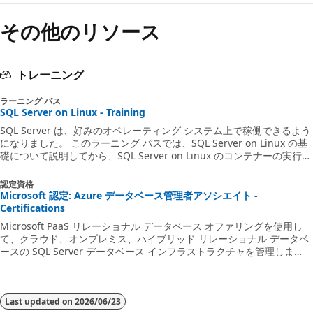
その他のリソース
トレーニング
ラーニング パス
SQL Server on Linux - Training
SQL Server は、好みのオペレーティング システム上で稼働できるよう
になりました。 このラーニング パスでは、SQL Server on Linux の基
礎について説明してから、SQL Server on Linux のコンテナーの実行
と、SQL Server on Linux のデプロイを行う方法について説明します。
その後、SQL Server on Linux のデプロイを自動的に調整する方法につ
認定資格
いて説明します。
Microsoft 認定: Azure データベース管理者アソシエイト -
Certifications
Microsoft PaaS リレーショナル データベース オファリングを使用し
て、クラウド、オンプレミス、ハイブリッド リレーショナル データベ
ースの SQL Server データベース インフラストラクチャを管理しま
す。
Last updated on
2026/06/23