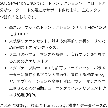
SQL Server on Linuxでは、トランザクションワークロードと
分析ワークロードの混在がサポートされます。 主なテクノロ
ジは次のとおりです。
高スループットのトランザクション シナリオ用の
インメ
モリ OLTP
。
大規模なデータセットに対する効率的な分析クエリのた
めの
列ストア インデックス
。
クエリのパフォーマンスを監視し、実行プランを管理す
るための
クエリ ストア
。
アダプティブ結合、メモリ許可フィードバック、パラメ
ーターに依存するプランの最適化、関連する機能強化な
ど、アプリケーションを変更せずにパフォーマンスを向
上させるための
自動チューニング
と
インテリジェント ク
エリ処理 (IQP)。
これらの機能は、標準の Transact-SQL 構成とデータベースの