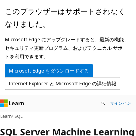
メ
このブラウザーはサポートされなく
イ
なりました。
ン
コ
Microsoft Edge にアップグレードすると、最新の機能、
ン
セキュリティ更新プログラム、およびテクニカル サポー
テ
トを利用できます。
ン
ツ
Microsoft Edge をダウンロードする
に
Internet Explorer と Microsoft Edge の詳細情報
ス
キ
ッ
Learn
サインイン
プ
Learn
SQL
SQL Server Machine Learning