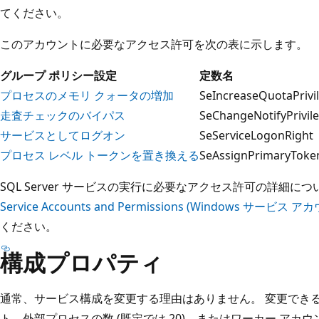
てください。
このアカウントに必要なアクセス許可を次の表に示します。
グループ ポリシー設定
定数名
プロセスのメモリ クォータの増加
SeIncreaseQuotaPrivi
走査チェックのバイパス
SeChangeNotifyPrivil
サービスとしてログオン
SeServiceLogonRight
プロセス レベル トークンを置き換える
SeAssignPrimaryToken
SQL Server サービスの実行に必要なアクセス許可の詳細に
Service Accounts and Permissions (Windows サ
ください。
構成プロパティ
通常、サービス構成を変更する理由はありません。 変更でき
ト、外部プロセスの数 (既定では 20)、またはワーカー アカ