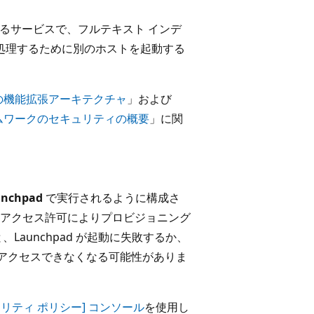
び実行するサービスで、フルテキスト インデ
を処理するために別のホストを起動する
rvices の機能拡張アーキテクチャ
」および
能拡張フレームワークのセキュリティの概要
」に関
unchpad
で実行されるように構成さ
アクセス許可によりプロビジョニング
aunchpad が起動に失敗するか、
ンスにアクセスできなくなる可能性がありま
ュリティ ポリシー] コンソール
を使用し