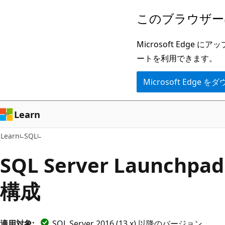
メ
このブラウザー
イ
ン
Microsoft Ed
コ
ートを利用できます。
ン
Microsoft Edge
テ
ン
ツ
Learn
に
Learn
SQL
ス
キ
SQL Server Launch
ッ
構成
プ
適用対象:
SQL Server 2016 (13.x) 以降のバージョン