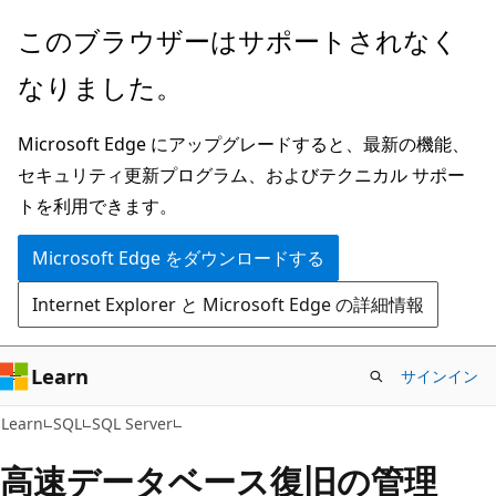
メ
このブラウザーはサポートされなく
イ
なりました。
ン
コ
Microsoft Edge にアップグレードすると、最新の機能、
ン
セキュリティ更新プログラム、およびテクニカル サポー
テ
トを利用できます。
ン
ツ
Microsoft Edge をダウンロードする
に
Internet Explorer と Microsoft Edge の詳細情報
ス
キ
ッ
Learn
サインイン
プ
Learn
SQL
SQL Server
高速データベース復旧の管理