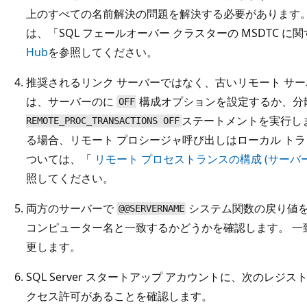
上のすべての名前解決の問題を解決する必要があります。 
は、「SQL フェールオーバー クラスターの MSDTC に
Hub
を参照してください。
推奨されるリンク サーバーではなく、古いリモート サー
は、サーバーの
に
構成オプションを設定するか、分
OFF
ステートメントを実行し
REMOTE_PROC_TRANSACTIONS OFF
る場合、リモート プロシージャ呼び出しはローカル トラ
ついては、「
リモート プロセストランスの構成 (サーバー構成オ
照してください。
両方のサーバーで
システム関数の戻り値を
@@SERVERNAME
コンピューター名と一致するかどうかを確認します。 一
更します。
SQL Server スタートアップ アカウントに、次のレジ
クセス許可があることを確認します。