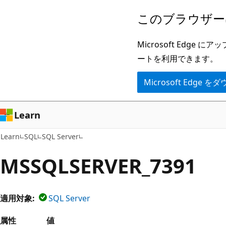
メ
このブラウザー
イ
ン
Microsoft Ed
コ
ートを利用できます。
ン
Microsoft Edge
テ
ン
ツ
Learn
に
Learn
SQL
SQL Server
ス
キ
MSSQLSERVER_7391
ッ
プ
適用対象:
SQL Server
属性
値