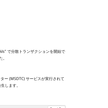
ー "%ls" で分散トランザクションを開始で
た。
ター (MSDTC) サービスが実行されて
発生します。