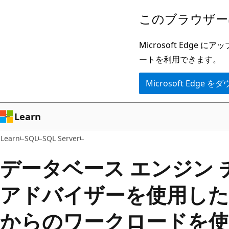
メ
このブラウザー
イ
ン
Microsoft Ed
コ
ートを利用できます。
ン
Microsoft Edge
テ
ン
ツ
Learn
に
Learn
SQL
SQL Server
ス
キ
データベース エンジン
ッ
アドバイザーを使用した
プ
からのワークロードを使