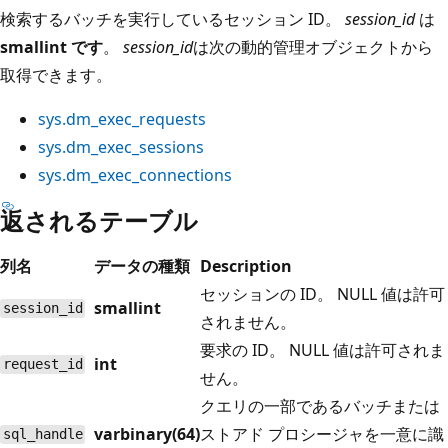
検索するバッチを実行しているセッション ID。
session_id
は
smallint です
。
session_id
は次の動的管理オブジェクトから
取得できます。
sys.dm_exec_requests
sys.dm_exec_sessions
sys.dm_exec_connections
返されるテーブル
列名
データの種類
Description
セッションの ID。 NULL 値は許可
smallint
session_id
されません。
要求の ID。 NULL 値は許可されま
int
request_id
せん。
クエリの一部であるバッチまたは
varbinary(64)
ストアド プロシージャを一意に識
sql_handle