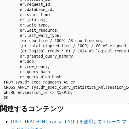
       er.request_id,

       er.database_id,

       er.start_time,

       er.[status],

       er.wait_type,

       er.wait_resource,

       er.last_wait_type,

       (er.cpu_time / 1000) AS cpu_time_sec,

       (er.total_elapsed_time / 1000) / 60 AS elapsed_t
       (er.logical_reads * 8) / 1024 AS logical_reads_K
       er.granted_query_memory,

       er.dop,

       er.row_count,

       er.query_hash,

       er.query_plan_hash

FROM sys.dm_exec_requests AS er

CROSS APPLY sys.dm_exec_query_statistics_xml(session_id
WHERE er.session_id <> @@SPID;

関連するコンテンツ
DBCC TRACEON (Transact-SQL) を使用してトレース フ