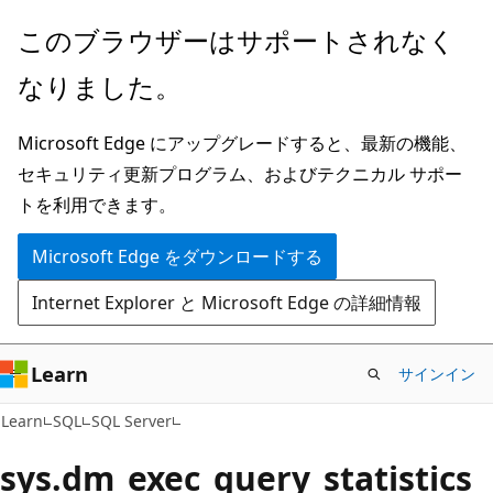
メ
このブラウザーはサポートされなく
イ
なりました。
ン
コ
Microsoft Edge にアップグレードすると、最新の機能、
ン
セキュリティ更新プログラム、およびテクニカル サポー
テ
トを利用できます。
ン
ツ
Microsoft Edge をダウンロードする
に
Internet Explorer と Microsoft Edge の詳細情報
ス
キ
ッ
Learn
サインイン
プ
Learn
SQL
SQL Server
sys.dm_exec_query_statistics_