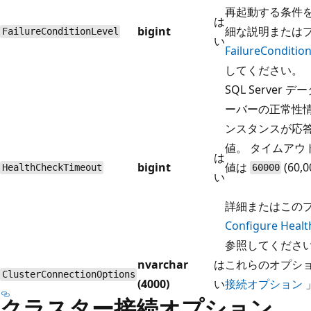
再起動する条件
は
bigint
細な説明または
FailureConditionLevel
い
FailureCondi
してください。
SQL Server
ーバーの正常性情報
ンスタンスが応
値。 タイムアウ
は
bigint
値は
(60,
HealthCheckTimeout
60000
い
詳細またはこの
Configure He
参照してくださ
nvarchar
は
これらのオプシ
ClusterConnectionOptions
(4000)
い
接続オプション
クラスター接続オプション