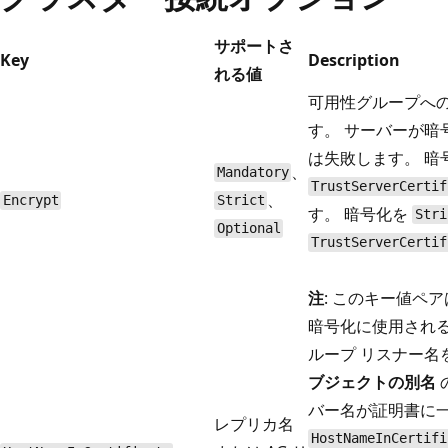
サポートさ
Key
Description
れる値
可用性グループへ
す。 サーバーが暗
は失敗します。 暗
、
Mandatory
TrustServerCertif
、
Encrypt
Strict
す。 暗号化を
Stri
Optional
TrustServerCertif
注
: このキー値ペ
暗号化に使用され
ループ リスナー名
ブジェクトの別名
バー名が証明書に
レプリカ名
HostNameInCertifi