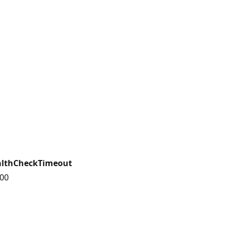
althCheckTimeout
00