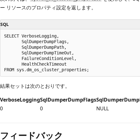
ー リソースのプロパティ設定を返します。
SQL
SELECT VerboseLogging,

       SqlDumperDumpFlags,

       SqlDumperDumpPath,

       SqlDumperDumpTimeOut,

       FailureConditionLevel,

       HealthCheckTimeout

結果セットは次のとおりです。
VerboseLogging
SqlDumperDumpFlags
SqlDumperDump
0
0
NULL
フィードバック