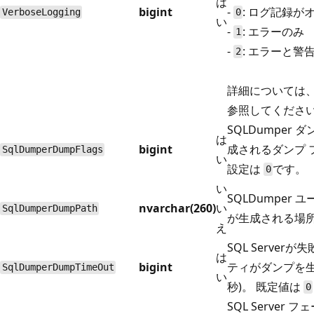
は
bigint
-
: ログ記録が
VerboseLogging
0
い
-
: エラーのみ
1
-
: エラーと警
2
詳細については
参照してくださ
SQLDumper 
は
bigint
成されるダンプ 
SqlDumperDumpFlags
い
設定は
です。
0
い
SQLDumper
nvarchar(260)
い
SqlDumperDumpPath
が生成される場
え
SQL Server
は
bigint
ティがダンプを生
SqlDumperDumpTimeOut
い
秒)。 既定値は
0
SQL Serve