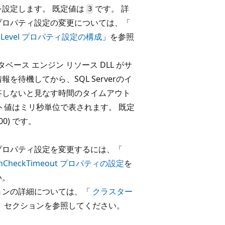
を設定します。 既定値は
です。 詳
3
プロパティ設定の変更については、「
tionLevel プロパティ設定の構成
」を参照
 データベース エンジン リソース DLL がサ
を待機してから、SQL Serverのイ
答しないと見なす時間のタイムアウト
ト値はミリ秒単位で表されます。 既定
000) です。
プロパティ設定を変更するには、「
althCheckTimeout プロパティの設定
を
い。
ョンの詳細については、「
クラスター
」セクションを参照してください。