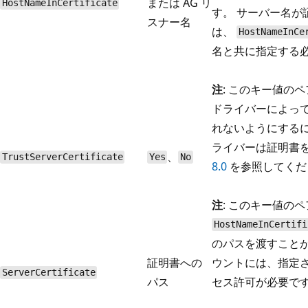
または AG リ
HostNameInCertificate
す。 サーバー名が
スナー名
は、
HostNameInCe
名と共に指定する
注
: このキー値の
ドライバーによってサ
れないようにする
ライバーは証明書
、
TrustServerCertificate
Yes
No
8.0
を参照してくだ
注
: このキー値の
HostNameInCertifi
のパスを渡すことが
証明書への
ウントには、指定
ServerCertificate
パス
セス許可が必要で