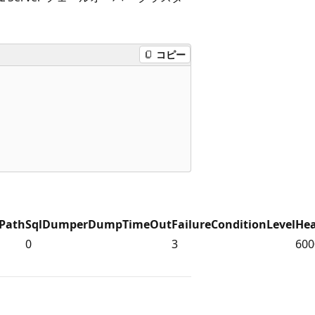
コピー
Path
SqlDumperDumpTimeOut
FailureConditionLevel
He
0
3
600