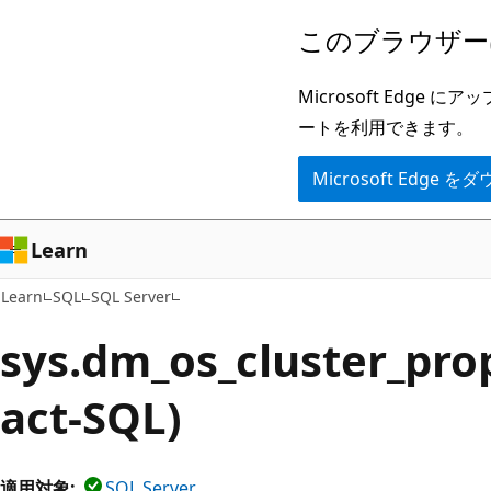
メ
このブラウザー
イ
ン
Microsoft Ed
コ
ートを利用できます。
ン
Microsoft Edge
テ
ン
ツ
Learn
に
Learn
SQL
SQL Server
ス
キ
sys.dm_os_cluster_pro
ッ
act-SQL)
プ
適用対象:
SQL Server