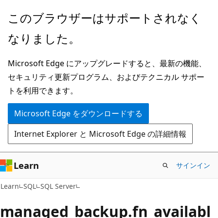
メ
このブラウザーはサポートされなく
イ
なりました。
ン
コ
Microsoft Edge にアップグレードすると、最新の機能、
ン
セキュリティ更新プログラム、およびテクニカル サポー
テ
トを利用できます。
ン
ツ
Microsoft Edge をダウンロードする
に
Internet Explorer と Microsoft Edge の詳細情報
ス
キ
ッ
Learn
サインイン
プ
Learn
SQL
SQL Server
managed_backup.fn_availabl