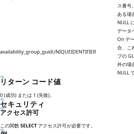
ス番号
ある場
NULL
データベ
On 
合、こ
availability_group_guid
UNIQUEIDENTIFIER
プの G
外の場
NULL
リターン コード値
0 (成功) または 1 (失敗)。
セキュリティ
アクセス許可
この関数
SELECT
アクセス許可が必要です。