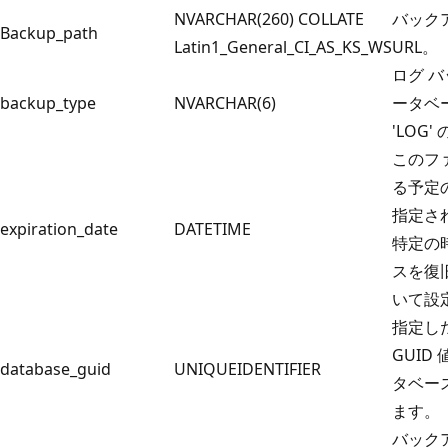
NVARCHAR(260) COLLATE
バック
Backup_path
Latin1_General_CI_AS_KS_WS
URL。
ログ 
backup_type
NVARCHAR(6)
ータベ
'LOG' の
このフ
る予定
指定さ
expiration_date
DATETIME
特定の
スを復
いて設
指定し
GUID 
database_guid
UNIQUEIDENTIFIER
タベー
ます。
バック