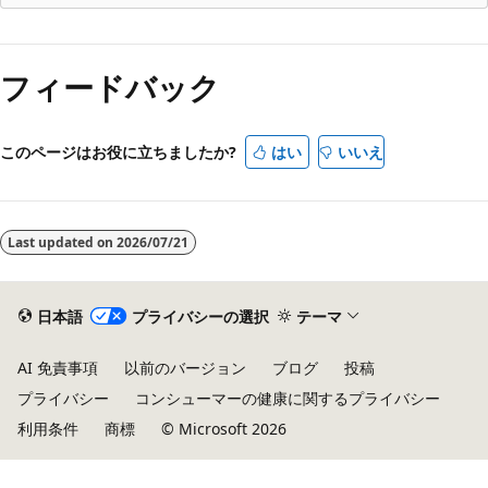
読
み
フィードバック
取
り
モ
このページはお役に立ちましたか?
はい
いいえ
ー
ド
が
Last updated on
2026/07/21
無
効
日本語
プライバシーの選択
テーマ
AI 免責事項
以前のバージョン
ブログ
投稿
プライバシー
コンシューマーの健康に関するプライバシー
利用条件
商標
© Microsoft 2026