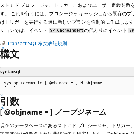
ストアド プロシージャ、トリガー、およびユーザー定義関数
す。 これを行うには、プロシージャ キャッシュから既存の
はトリガーを実行する際に新しいプランを強制的に作成します。 SQ
ションでは、イベント
の代わりにイベント
SP:CacheInsert
S
Transact-SQL 構文表記規則
構文
syntaxsql
sys.sp_recompile [ @objname = ] N'objname'

引数
[ @objname = ]
ノーブジネーム
現在のデータベースにあるストアド プロシージャ、トリガー
定義関数の修飾名または非修飾名を指定します。
@objname