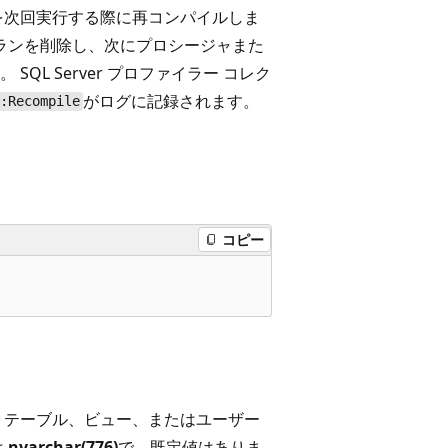
を次回実行する際に再コンパイルしま
プランを削除し、次にプロシージャまた
L Server プロファイラー コレク
がログに記録されます。
P:Recompile
コピー
、テーブル、ビュー、またはユーザー
は
nvarchar(776)
で、既定値はありま