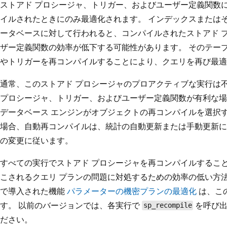
ストアド プロシージャ、トリガー、およびユーザー定義関数
イルされたときにのみ最適化されます。 インデックスまたは
ータベースに対して行われると、コンパイルされたストアド 
ザー定義関数の効率が低下する可能性があります。 そのテー
やトリガーを再コンパイルすることにより、クエリを再び最適
通常、このストアド プロシージャのプロアクティブな実行は不要です
プロシージャ、トリガー、およびユーザー定義関数が有利な場
データベース エンジンがオブジェクトの再コンパイルを選択
場合、自動再コンパイルは、統計の自動更新または手動更新に
の変更に従います。
すべての実行でストアド プロシージャを再コンパイルするこ
こされるクエリ プランの問題に対処するための効率の低い方法の 1 つです。
で導入された機能
パラメーターの機密プランの最適化
は、こ
す。 以前のバージョンでは、各実行で
を呼び出
sp_recompile
ださい。