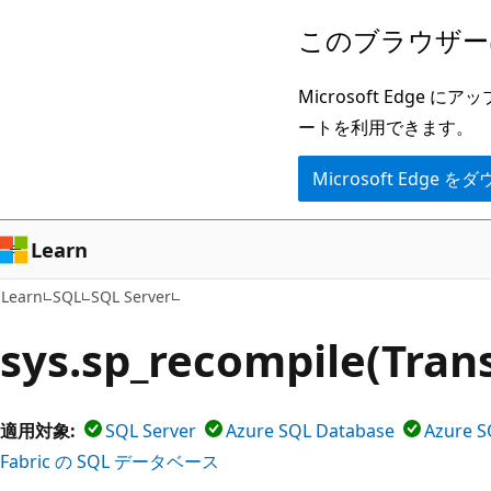
メ
このブラウザー
イ
ン
Microsoft Ed
コ
ートを利用できます。
ン
Microsoft Edge
テ
ン
ツ
Learn
に
Learn
SQL
SQL Server
ス
キ
sys.sp_recompile(Tran
ッ
プ
適用対象:
SQL Server
Azure SQL Database
Azure S
Fabric の SQL データベース