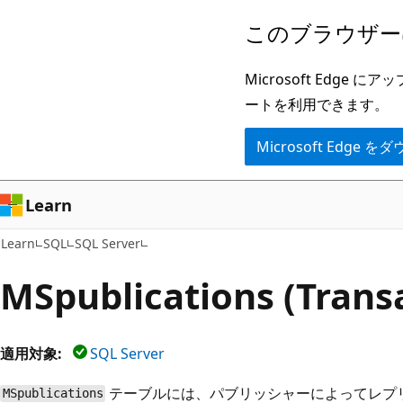
メ
このブラウザー
イ
ン
Microsoft Ed
コ
ートを利用できます。
ン
Microsoft Edge
テ
ン
ツ
Learn
に
Learn
SQL
SQL Server
ス
キ
MSpublications (Trans
ッ
プ
適用対象:
SQL Server
テーブルには、パブリッシャーによってレプ
MSpublications