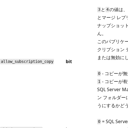
と
の値は、
3
4
とマージ レ
ナップショッ
ん。
このパブリケ
クリプション
または無効に
bit
allow_subscription_copy
- コピーが
0
- コピーが
1
SQL Server
ン フォルダ
うにするかど
= SQL Ser
0