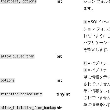
int
ション フォ
thirdparty_options
ます。
= SQL Ser
1
ション フォ
れないように
パブリケーシ
を指定します
bit
allow_queued_tran
= パブリケ
0
= パブリケ
1
単に情報を示
int
options
されていませ
単に情報を示
tinyint
retention_period_unit
されていませ
単に情報を示
bit
allow_initialize_from_backup