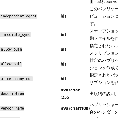
= SQL Se
1
このパブリケ
bit
ビューション
independent_agent
す。
スナップショ
bit
immediate_sync
期ファイルを
指定されたパ
bit
allow_push
スクリプショ
特定のパブリ
bit
allow_pull
ションを作成
指定されたパ
bit
allow_anonymous
リプションを
nvarchar
出版物の説明
description
(255)
パブリッシャーが
nvarchar(100)
vendor_name
合のベンダー