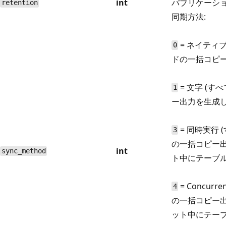
int
パブリケーショ
retention
同期方法:
= ネイティ
0
ドの一括コピー
= 文字 (
1
ー出力を生成し
= 同時実行
3
の一括コピー
int
sync_method
ト中にテーブル
= Concur
4
の一括コピー
ット中にテーブ