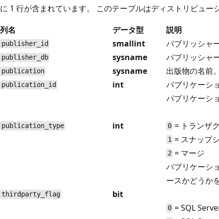
に 1 行が含まれています。 このテーブルはディストリビュー
列名
データ型
説明
smallint
パブリッシャー
publisher_id
sysname
パブリッシャー
publisher_db
sysname
出版物の名前
publication
int
パブリケーショ
publication_id
パブリケーショ
int
= トランザ
publication_type
0
= スナップ
1
= マージ
2
パブリケーションが 
ースかどうか
bit
thirdparty_flag
= SQL Serve
0